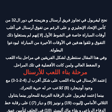
نجح ليفربول في تجاوز فريق أرسنال و هزيمته في دور ال32 من
كأس الإتحاد الإنجليزي و على الرغم من تفوق أرسنال في أغلب
أوقات المباراة خاصة في الشوط الأول إلا إنهم لم يستغلوا ذلك
التفوق و تلقوا هدفين في الأوقات الأخيرة من المباراة ليودعوا
البطولة.
وفي هذا المقال سنتطرق لشكل الفريقين في مراحل بناء اللعب
و الضغط العالي ولمن كانت الأفضلية في تلك المراحل.
مرحلة بناء اللعب للأرسنال
إعتمد الأرسنال في بناء اللعب على شكل أقرب ل (4-2-1-3) مع
وجود أوديجارد (8) كلاعب حر له حرية التحرك.
بينما إعتمد ليفربول على الرقابة الفردية للمحاور بينما يتناول
الثلاثي الأمامي (إليوت (19) و نونيز (9) و دياز (7) ) على رقابة خط
الدفاع الرباعي و بقاء ماك أليستر (10) في الخلف لتأمين عمق