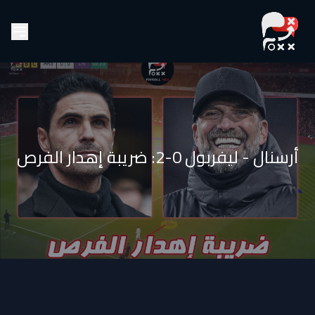
أرسنال - ليفربول 0-2: ضريبة إهدار الفرص