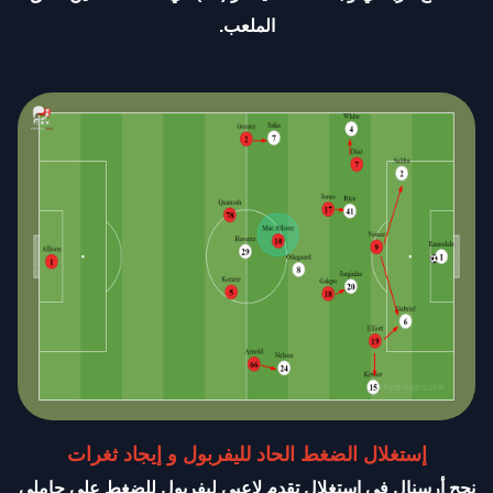
الملعب.
إستغلال الضغط الحاد لليفربول و إيجاد ثغرات
نجح أرسنال في إستغلال تقدم لاعبي ليفربول للضغط على حاملي