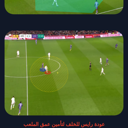
عودة رايس للخلف لتأمين عمق الملعب