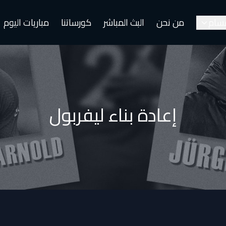
قسام
من نحن
البث المباشر
كورساتنا
مباريات اليوم
إعادة بناء ليفربول