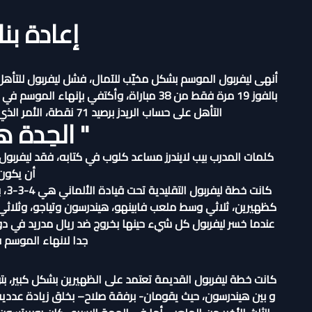
إعادة بنا
أنهى ليفربول الموسم بشكل مخيّب للآمال، فشل ليفربول للتأهل 
التأهل على حساب الريدز برصيد 71 نقطة، الأمر الذي يراه الكثيرون أنّه انتهاء الحقبة الأولى لليفربول كلوب.
" الحِدة 
كلمات المدرب بيب لايندرز مساعد كلوب في كتابه، فقد ليفر
أن يكون 
كان
عندما خسر ليفربول كل شيء حينها بخروج ضد ريال مدريد في دو
جدا لانهاء الموسم في
كانت خطة ليفربول القديمة تعتمد على الظهيرين بشكل كبير، بتوجه
و بين هيندرسون، حيث يقومان- برفقة صلاح– بخلق زيادة عددية ف