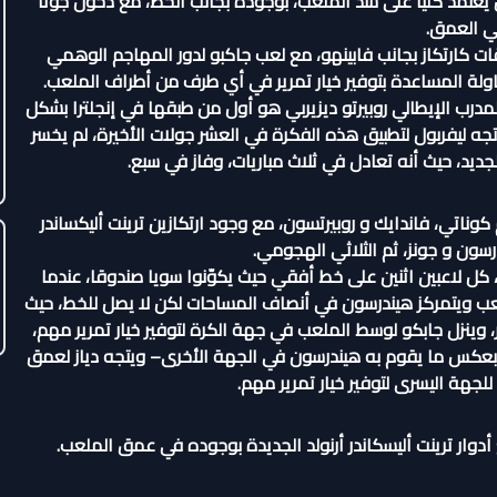
 يعتمد كليا على شدّ الملعب، بوجوده بجانب الخط، مع دخول جوتا
لي العمق.
ات كارتكاز بجانب فابينهو، مع لعب جاكبو لدور المهاجم الوهمي
ولة المساعدة بتوفير خيار تمرير في أي طرف من أطراف الملعب.
درب الإيطالي روبيرتو ديزيربي هو أول من طبقها في إنجلترا بشكل
جه ليفربول لتطبيق هذه الفكرة في العشر جولات الأخيرة، لم يخسر
ديد، حيث أنه تعادل في ثلاث مباريات، وفاز في سبع.
كوناتي، فاندايك و روبيرتسون، مع وجود ارتكازين ترينت أليكساندر
رسون و جونز، ثم الثلاثي الهجومي.
 أثناء حيازة الكرة، كل لاعبين اثنين على خط أفقي حيث يكوّنوا سويا صندوقا، عندما
لعب ويتمركز هيندرسون في أنصاف المساحات لكن لا يصل للخط، حيث
 وينزل جابكو لوسط الملعب في جهة الكرة لتوفير خيار تمرير مهم،
 –بعكس ما يقوم به هيندرسون في الجهة الأخرى– ويتجه دياز لعمق
لجهة اليسرى لتوفير خيار تمرير مهم.
أدوار ترينت أليسكاندر أرنولد الجديدة بوجوده في عمق الملعب.