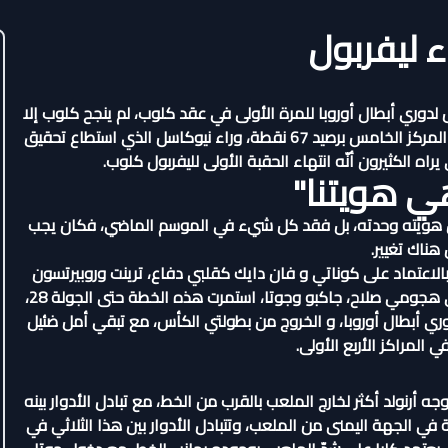
ء ليفربول
لدوري أبطال أوروبا للمرة الأولى في عقد كلوب، لم ينجح كلوب إلا
بالفوز 19 مرة فقط من 38 مباراة، وأكتفي بإنهاء الموسم في المركز الخامس برصيد 67 نقطة، وراء نيوكاسل الذي استطاع تحقيق
هي هويتنا"
بول هويته وحدته، بل فقد كل شيء في الموسم الماضي، فكان يجب
هناك تغيير.
ت خطة ليفربول التقليدية تحت قيادة الألماني هي 4-3-3، بالاعتماد على كوناتي و فان دايك كقلبي دفاع، ترينت وروبيرتسون
كظهيرين، ثلاثي وسط ملعب فابينهو، هيندرسون وتياجو، وثلاثي هجومي صلاح، جاكبو وجوتا، استمرت هذه الخطة حتى الجولة 28،
ري أبطال أوروبا، و الخروج من بطولتي الكأس، مع تبقي أمل ضئيل
 المراكز الأربع الأولى.
 أرنولد أكثر لخارج الملعب بالقرب من الخط، مع تبادل الأدوار بينه
ي الجهة اليمنى من الملعب، وتتبادل الأدوار بين هذا الثلاثي في