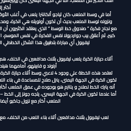
الثلث الأخير من الملعب، أما في الجهة اليسرى كان روبيرتسون
أكثر إ
أما في وسط الملعب كان تياجو ألكانترا يلعب في أغلب الأوق
ونزوله لوسط الملعب بحيث أن تكون أولويته هي الكرة، ومحا
مع نجاح فكرة ” صندوق خط الوسط ” الذي يعتقد الكثيرون أن الم
كبير، ثم أعتنق بيب جوارديولا نفس الفكرة في نفس الموسم، ات
ليفربول أي مباراة بتطبيق هذا الشكل الخططي الج
أثناء حيازة الكرة يلعب ليفربول بثلاث مدافعين في الخلف، هم 
أرنولد و فابينهو، أمامهما هيند
تعتمد هذه الخطة علي وجود 4 لاعبي وسط
تكون الكرة في الجهة اليمنى، ينزل صلاح للمساعدة في بناء ال
أنه يترك الخط لصلاح و يلتزم هو بوجوده في عمق الملعب أكثر،
أما عندما تكون الكرة في الجهة اليسرى، يتجه جونز إلى الخط
الملعب أكثر مع نزول جاكبو أيضا ل
لعب ليفربول بثلاث مدافعين أثناء بناء اللعب من الخلف، مع 