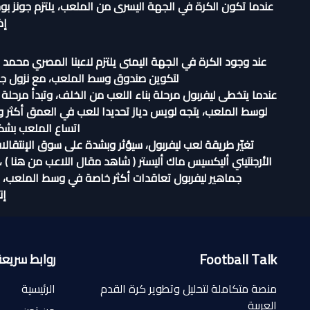
عندما تكون الكرة في الجهة اليسرى من الملعب، يلتزم جونز بوج
إض
عند وجود الكرة في الجهة اليمنى يلتزم لاعبنا المصري محمد
لتكوين صندوق وسط الملعب، مع نزول جا
عندما يتخطى ليفربول مرحلة بناء اللعب من الخلف، وتبدأ مرحلة 
لوسط الملعب، يتجه لويس دياز تحديدا للعب في العمق أكثر و
اتساع الملعب بشك
تغيّر طريقة لعب ليفربول، سيؤثر وبشدة على سوق الإنتقالات
الأرجنتيني أليكسيس ماك أليستر (
شاهد مقال اللاعب من هنا
) ،
جماهير ليفربول تعاقدات أكثر خاصة في وسط الملعب، ف
إن
Football Talk
روابط سريعة
منصة متكاملة لتحليل وتطوير كرة القدم
الرئيسية
العربية