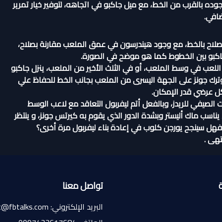
وده بالقرب من الخط، مع ميل جاكبو في اتجاهه، لتوفير خيار تمرير
افي.
 صلاح بالخط، مع وجود هيندرسون في عمق الملعب مقارنة بصلاح،
كبو بين الخطوط كما هو موضح في الصورة.
اللعب في وسط الملعب، أو في الثلث الأخير من الملعب، ينزل جاكبو
ترك جونز على الجهة اليسرى من الملعب بجانب الخط للحفاظ علي
ل عرضي قدر الإمكان.
 الصيفي للريدز، وبالفعل أتم ليفربول التعاقد مع لاعب الوسط
 يناسب ماك أليستر وبشدة الدور الذي يقوم به كيرتس جونز، و ينتظر
هل سينجح يورجن كلوب في إعادة بناء ليفربول مرة أخرى؟
تهى .
تواصل معنا
البريد الإلكتروني: contact@fbtalks.com