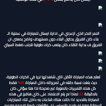
الامر الاخر الذي ازعجني في ادارة ارسنال للمباراة في عملية الـ
بناء كان الفريق يحاول البناء دون مستهدف واضح بمعنى ان
الفريق ف بداية اللقاء كان بيلعب كرات طولية لتجنب ضغط السيتي
تعتبر هذه المباراة الأقل التي شاهدتها لريا في الكرات الطولية،
حيث بلغت نسبة دقته في تمريراته داخل المباراة
45%
فقط
كل هذه التمريرات بالصورة غير صحيحة لذا هنا سؤالي كان
بالدقيقة
22
لماذا لم يتم الاعتماد على كاي هافرز في هذه
المباراة بالتحديد اذا كانت هناك قناعات به داخل تلك المبارايات
السابقة وهو لم يقدم بالاساس اي مؤشرات كبيرة لفهمه ووعيه