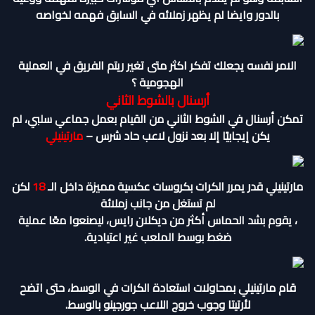
بالدور وايضا لم يظهر زملائه في السابق فهمه لخواصه
الامر نفسه يجعلك تفكر اكثر متى تغير ريتم الفريق في العملية
الهجومية ؟
أرسنال بالشوط الثاني
تمكن أرسنال في الشوط الثاني من القيام بعمل جماعي سلبي، لم
يكن إيجابيًا إلا بعد نزول لاعب حاد شرس –
مارتينيلي
مارتينيلي قدر يمرر الكرات بكروسات عكسية مميزة داخل الـ
18
لكن
لم تستغل من جانب زملائة
، يقوم بشد الحماس أكثر من ديكلان رايس، ليصنعوا معًا عملية
ضغط بوسط الملعب غير اعتيادية.
قام مارتينيلي بمحاولات استعادة الكرات في الوسط، حتى اتضح
لأرتيتا وجوب خروج اللاعب جورجينو بالوسط.