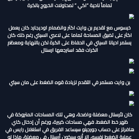
تماماً ناحية “اكي ” لمحاولات الخروج بالكرة
خيسوس مع تقديم بن وايت اكثر وانضمام اوديجارد كان يعمل
اكثر على تضيق المساحة تماما على لاعبي السيتي رغم ذلك كان
يستمر احيانا السيتي في الحفاظ على الكرة لكن بالنهاية ومعظم
الكرات فقد استرجعها ارسنال
بن وايت مستمر في التقدم لزيادة قوه الضغط على مان سيتي
كان لأرسنال معضلة واضحة، وهي تلك المساحات المتروكة في
ظهر خط الضغط. فهي مساحات كبيرة، ورغم أن إدخال كاي
هافرتز على حساب جورجينو سيساعد الفريق في استغلال رايس في
عملية الضغط نفسه، إلا أنه سيكون أرسنال في معضلة، ماذا لو