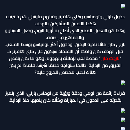
دخول بارتي وتومياسو وكاي هافرتز وقبلهم مارتنيلي هم بالترتيب
هكذا اللاعبين المشاركين بالهدف
وهذا هو التعديل المميز الذي أصلح به أرتيتا اليوم، وجعل السيناريو
والجماهير في صفه.
بارتي كان مائلا ناحية اليمين، ودخول أكثر لتومياسو بوسط الملعب.
قبل الهدف كان واضحًا أن الاعتماد سيكون على كاي هافرتز كـ
“
تارجت مان
” محطة لعب لزملائه بالهجوم، وهو ما كان ينقص
الفريق من البداية، طالما ستواجه خصمًا شرسًا. فلماذا لم يكن
هناك لاعب مخصص للخروج عليه؟
قراءة رائعة من تومي ودقة ورؤية من توماس بارتي، الذي يتميز
بقدرته على الدخول في المباراة وكأنه كان يلعبها منذ البداية.