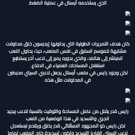
الذي يستخدمه أرسنال في عملية الضغط.
كان هدف التمريرات الطولية التي يحاولها إيدرسون خلق محاولات
مشابهة للموسم السابق في نفس الملعب، حيث يحاول اللعب
المباشر إلى هالاند، والذي بدوره يمرر إلى لاعب آخر يستطيع
استغلال المساحات العمياء في الدفاع.
لكن وجود رايس في ملعب أرسنال يجعل لاعبي السيتي محبطين
في المحاولات مثل هذه
رايس قدر يقلل من عامل المساحة والتوقيت بالنسبة للاعب بيجيد
الجري والتسديد في هذا الوضعية من اللعب
لكن رايس ذو المجهود الاستثنائي قدر يخنق ويلتحم ليستعجل
لاعب السيتي الفاريز التسديد وتكون تسديدة خارج الملعب تماما