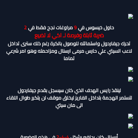
حاول خيسوس في
9
مراوغات نجح فقط في
2
ضربة ثابتة وفرصة لـ اكي لا تضيع
تحرك جيفاردول واستماتته للوصول بالكرة رغم ذلك سترى تداخل
لاعب السيتي علي حارس مرمى ارسنال ومزاحمته وهو امر شرعي
تماما
لينقذ رايس الهدف الذي كان سيسجل بقدم جيفاردول
لتستمر الهجمة بتداخل الفاريز ليخلق موقف لن يتكرر طوال اللقاء
الى مان سيتي
أرسنال كان يدافع بشكل
4-4-2
في هذه الوضعية