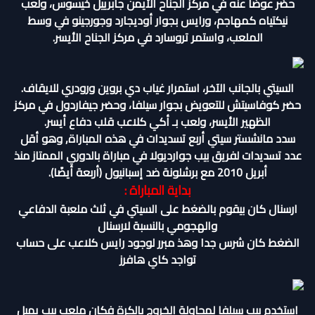
حضر عوضا عنه في مركز الجناح الأيمن جابرييل خيسوس، ولعب
نيكتياه كمهاجم، ورايس بجوار أوديجارد وجورجينو في وسط
الملعب، واستمر تروسارد في مركز الجناح الأيسر.
السيتي بالجانب الآخر، استمرار غياب دي بروين ورودري للايقاف.
حضر كوفاسيتش للتعويض بجوار سيلفا، وحضر جيفاردول في مركز
الظهير الأيسر، ولعب بـ أكي كلاعب قلب دفاع أيسر.
سدد مانشستر سيتي أربع تسديدات في هذه المباراة, وهو أقل
عدد تسديدات لفريق بيب جوارديولا في مباراة بالدوري الممتاز منذ
أبريل 2010 مع برشلونة ضد إسبانيول (أربعة أيضًا).
بداية المباراة :
ارسنال كان بيقوم بالضغط على السيتي في ثلث ملعبة الدفاعي
والهجومي بالنسبة لارسنال
الضغط كان شرس جدا وهذ مبرر لوجود رايس كلاعب على حساب
تواجد كاي هافرز
استخدم بيب سيلفا لمحاولة الخروج بالكرة فكان ملعب بيب يميل