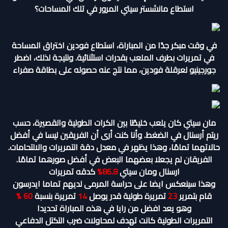
استطاع مانشستر سيتي المرور في تلك المساحات؟
في وقت مبكر جدًا من المباراة، استطاع فودين اختراق المساحة
في تمريرات بطرف الملعب بقدرات استثنائية. ونتيجة لذلك، اضطر
جورجينيو لعرقلة فودين، مما نتج عنه حصوله على بطاقة صفراء
مان سيتي كان يلعب خليطًا بين الكرات الطولية والقصيرة، حسب
ريتم أرسنال في الضغط. وأنا كنت أرى أن الفريقين ليسا في أفضل
حالاتهما تمامًا، وهذا يظهر في معدل دقة التمريرات والالتحامات.
الفريقان لم يجعلا بعضهما البعض في أفضل صورهما تمامًا.
ارسنال ومان سيتي
86.8%
كدقه تمريرات
وهذا سينعكس ايضا على حراسة المرمى لديهم تماما ايدرسون
قام بتمرير
23
تمريرة طولية قدر يوصل
14
تمريرة بنسبة
60 %
وهو يعد افضل من رايا في هذه المباراة تحديدا
التمريرات الطولية كانت تهدف لمحاولات ضرب التكتل الدفاعي