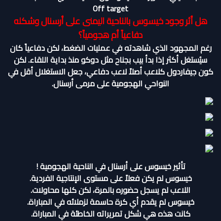
Off target
هل أثر وجود خيسوس بالناحية اليمنى على أرسنال وشكله
دفاعياً أم هجومياً؟
رغم المجهود الذي شاهدته في عمليات الضغط، لكن دفاعياً كان
سيُستغل أكثر إذا بدأ بيب بجناح مثل دوكو منذ بداية اللقاء. لكن
كون جيفاردول كلاعب أصلاً لاعب دفاعي، جعل الاستغلال أقل في
النواحي الهجومية على مرمى أرسنال.
تأثير خيسوس على أرسنال في الناحية الهجومية !
خيسوس لم يكن فعلاً على مستوى الإنتاجية الفردية.
اللاعب لم يسجل حضوره بالمرة، لكن كلها محاولات.
خيسوس لم يقدم أي كرة حاسمة لزملائه في المباراة.
كانت هذه هي شكل تمريراته الخاطئة في المباراة.