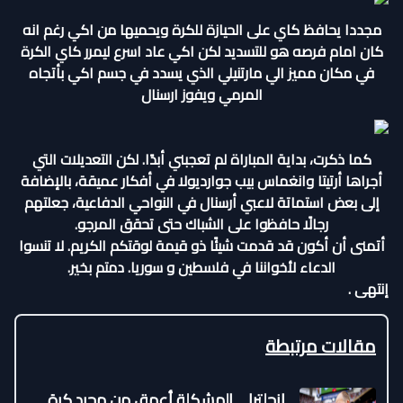
مجددا يحافظ كاي على الحيازة للكرة ويحميها من اكي رغم انه
كان امام فرصه هو للتسديد لكن اكي عاد اسرع ليمرر كاي الكرة
في مكان مميز الي مارتنيلي الذي يسدد في جسم اكي بأتجاه
المرمي ويفوز ارسنال
كما ذكرت، بداية المباراة لم تعجبني أبدًا. لكن التعديلات التي
أجراها أرتيتا وانغماس بيب جوارديولا في أفكار عميقة، بالإضافة
إلى بعض استماتة لاعبي أرسنال في النواحي الدفاعية، جعلتهم
رجالًا حافظوا على الشباك حتى تحقق المرجو.
أتمنى أن أكون قد قدمت شيئًا ذو قيمة لوقتكم الكريم. لا تنسوا
الدعاء لأخواننا في فلسطين و سوريا. دمتم بخير.
إنتهى .
مقالات مرتبطة
إنجلترا… المشكلة أعمق من مجرد كرة