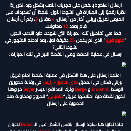
ارسنال استحوذ بالفعل على مجريات اللعب بشكل جيد، لكن إذا
نظرنا رقميًا إلى المباراة في الشوط الأول، نلاحظ أن تسديدات على
المرمى لفريق بيرنلي أكثر من أرسنال،
4
مقابل
3
، رغم أن أرسنال
قام بعدد
10
محاولات.
فما هي تفاصيل تلك المباراة التي شهدت طرد اللاعب البديل
“
فابيو فييرا
” الذي لم يكمل
25
دقيقة لعبًا، بعد تدخله المتهور في
الشوط الثاني؟
ارسنال في عملية الضغط وهي النقطة الابرز في تلك المباراة :
اعتمد ارسنال على هذا الشكل في عملية الضغط امام فريق
بيرنلي فكان في العمق
كاي هافرز – رايس
في رقابة محورين
الوسط
Brownhill
و
Berge
وترك المدافع الايسر
Beyer
حر وهنا
تكون نقطة حرة امتلاكها فريق “
كامباني
” للخروج ومحاولة صنع
الخطورة على ارسنال
فاذا نظرنا هنا سنجد ارسنال بنفس الشكل على الـ
Board
لاعبان