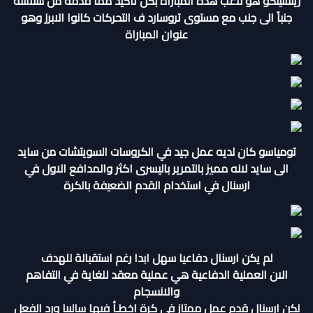
زينشينكو هو لاعب هذه المباراة بكل تأكيد مما قدمه من سلاسة
جنباً الى جنب مع مستوى تروسارد ف التحركات كانوا الابرز وهو
عنوان المباراة
تومياسو كان لديه عمل جيد في الكروسات السويتشات من سايد
الى سايد لانه مميز بالتمرير باليسرى اكثر والمدافع الاول في
ارسنال في استخدام القدم الضعيفة بالكرة
لم يكن ارسنال دفاعيا سهل ابدا رغم استقبالة للهدف
الان العملية الدفاعية هي عملية معقد للغاية في التفاهم
والانسجام
لكن ارسنال قدم عمل ممتاز في كرة اخطـأ فيها ساليبا ورد الفعل