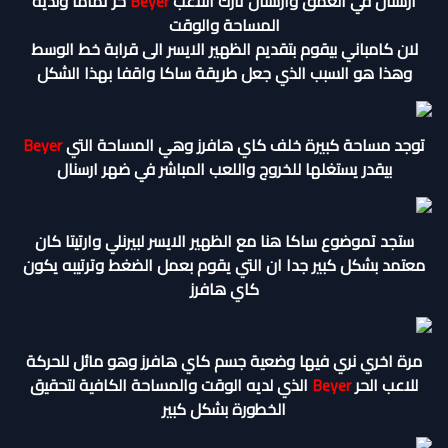
ارسنال في العمق وارسنال تارك اللاعب
Beyer
حر تماما ولدية
المساحة والوقت
لان كامباني بيقوم بتقديم الظهير الايسر الى قرابة خط الوسط
وهذا هو السبب الذي جعل طريقة ساكا واقفا بهذا الشكل
توجد مساحة كبيرة خلف كاي هافرز وهي المساحة التي
Beyer
بيقدر يستغلها للخروج واللعب المباشر في ضهر ارسنال
ستجد تموضوع ساكا هنا مع الظهير الايسر لبيرنلي وارتيتا كان
معتمد بشكل كبير جدا ان التي يقوم بعمل الضغط وترتيبه يكون
كاي هافرز
مرة اخري نري فيها وضعية جسم كاي هافرز وهو مائل للحركة
للاعب الحر
Beyer
الذي لديه الوقت والمساحة الكافية لتحقيق
الخطورة بشكل كبير