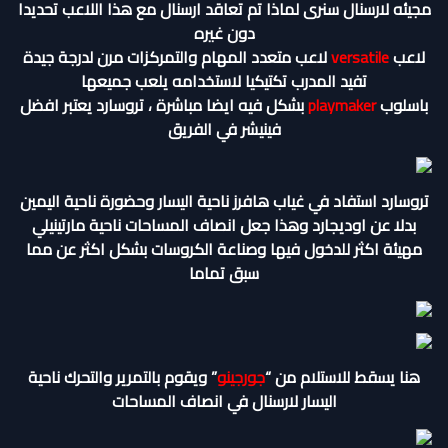
مجيئه لارسنال سنرى لماذا تم تعاقد ارسنال مع هذا اللاعب تحديدا
دون غيره
لاعب
versatile
لاعب متعدد المهام والتمركزات مرن لدرجة جيدة
تفيد المدرب تكتيكيا لاستخدامه يلعب جميعها
باسلوب
playmaker
بشكل فيه ايضا مباشرة ، تروسارد يعتبر افضل
فينيشر في الفريق
تروسارد استفاد في غياب هافرز ناحية اليسار وحضورة ناحية اليمين
بدلا عن اوديجارد وهذا جعل انصاف المساحات ناحية مارتينيلي
مهيئة اكثر للدخول فيها وصناعة الكروسات بشكل اكثر عن مما
سبق تماما
هنا يسقط للاستلام من “
جورجينو
” ويقوم بالتمرير والتحرك ناحية
اليسار لارسنال في انصاف المساحات