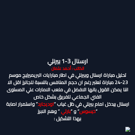
ارسنال 3-1 بيرنلي
الكاتب : أحمد عثمان
تحليل مباراة ارسنال وبيرنلي في اطار مبارايات البريميرليج موسم
23-24 مباراة تعتبر رغم ان حجم المنافس بالنسبة للجانرز اقل الا
اننا يمكن القول بانها الافضل في ملعب الامارات علي المستوى
الفني الجماعي للفريق بشكل خاص
ارسنال بيدخل امام بيرنلي في ظل غياب “
اوديجارد
” واستمرار اصابة
“
خيسوس
” و “
بارتي
” وهم الابرز
بهذا التشكيل :