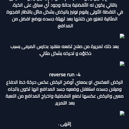
بالتالي يكون له الأفضلية بحالة وجود أي سباق على الكرة.
في اللقطة الأولى يقوم نونيز بالركض بشكل مائل بانتظار الفجوة
المثالية للغزو من خلالها بعد تهيئة جسده بوضع افضل من
المدافع.
بعد ذلك تمريرة من صلاح تضعه منفرد بحارس المرمى بسبب
ذكاؤه و تحركه بشكل مثالي.
reverse run -4
الركض العكسي او بمعني أوضح الركض عكس حركة خط الدفاع
وميلان جسده استغلال وضعيه جسد المدافع انها تكون باتجاه
معين والركض عكسها لصنع الافضلية واخراج المدافع من اللعبة
بعد التمرير.
إنتهى .