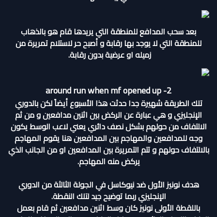
بعد سحب المدافع للمنطقة التي يريدها قام هو بالذهاب
للمنطقة التي لا يوجد بها رقابة و أصبح حر لاستلام تمريرة من
زميله او عرضية بدون رقابة.
around run when mf opened up -2
تلك الطريقة شهيرة جدا حدثت هذا الأسبوع أيضاً لكن بالدوري
الإنجليزي و هي عبارة عن الركض بين اثنين مدافعين و من ثم
الالتفاف من حولهم بشكل نصف دائري يعني لاعب الوسط يكون
وجه للمدافعين والمهاجم بين المدافعين هنا يقوم المهاجم
بالالتفاف حولهم و تتم التمريرة بين المدافعين او من الجانب الذي
يركض منه المهاجم.
هدف نونيز الأول ضد نيوكاسل في الجولة الثالثة من الدوري
الإنجليزي ربما توضيح جيد لتلك النقطة.
باللقطة الأولى نونيز كان وسط اثنين مدافعين ثم قام بعمل