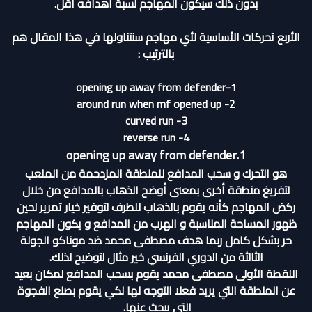
بدون ذلك سيكون المهاجم نسبة أهدافه أقل.
الأربع تحركات الأساسية لأي مهاجم سنتناولها في هذا المقال هم
بالترتيب :
1-opening up away from defender
around run when mf opened up -2
curved run -3
reverse run -4
1.opening up away from defender
هو التحرك و سحب المدافع للمنطقة المزدحمة من الملعب
لتفريغ منطقة أخرى بمعنى أوضح الذهاب بالمدافع من خلال
ركض المهاجم كأنه يقوم بالذهاب للطرف لتوفير خيار تمرير لحين
ظهور المساحة المناسبة و الهرب من المدافع و يكون المهاجم
حر بشكل كامل ربما هدف مصطفى محمد ضد موناكو الجولة
الثالثة من الدوري الفرنسي خير مثال لتوضيح لذلك.
اللقطة الأولى مصطفى محمد يقوم بسحب المدافع لمكان بعيد
عن المنطقة التي يريد فعلا التوجه لها لكي يقوم بصنع الفجوة
التي يبحث عنها.