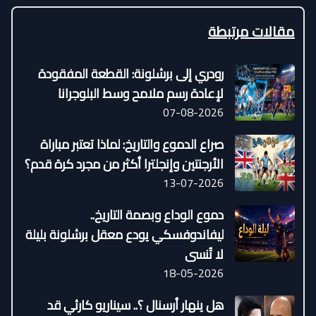
مقالات مرتبطة
رودري إلى برشلونة: القطعة المفقودة
لإعادة رسم ملامح وسط البلوجرانا
07-08-2026
صراع الدموع والتاريخ: لماذا تعتبر مباراة
الأرجنتين وإنجلترا أكثر من مجرد كرة قدم؟
13-07-2026
دموع الوداع وبصمة التاريخ..
ليفاندوفسكي يودع معقل برشلونة بليلة
لا تُنسى
18-05-2026
هل ينهار أرسنال ؟.. سيناريو كارثي قد