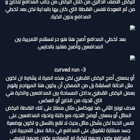
الركض النصف الدائري من خلال الركض من جانب المدافع للخارج و
من ثم العودة لنفس النقطة التي كان بها بالبداية لكن بعد تخطي
المدافع بدون الكرة.
بعد تخطي المدافع أصبح هنا هو حر لاستلام التمريرة بين
المدافعين وأصبح منفرد بالحارس.
curved run -3
أو بمعنى أصح الركض القطري لكن هذه المرة لا يشترط ان تكون
مثل الحالة السابقة بل من الممكن أن يكون هنا المهاجم يقوم
بعمل الركض القطري بداخل المساحة بين المدافعين والكرة هي
التي تتحرك من الخارج أو العكس.
هدف نونيز الثاني ضد نيوكاسل مثال ممتاز على تلك النقطة الركض
المائل أو بمعنى أوضح التحرك مع كتلة وتحرك المدافعين على
نفس الخط لكن بشكل مائل بحيث لا تقع بالتسلل و تكون بوضعية
جسد ممتازة للتفوق على المدافع في حالة عمل التمريرة لان
المدافع يكون وجهه للكرة ام المهاجم يكون وجهه للمرمى