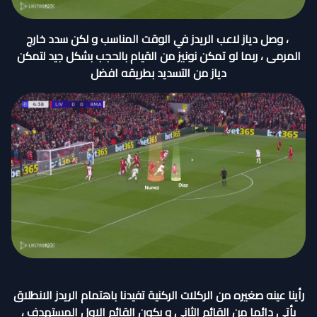
، وصل دياز لاعب الريدز في الوقت المناسب و لكن سدد خارج
المرمى ، ربما لو تمكن نونيز من القيام بالحجب بشكل جيد لتمكن
دياز من التسديد بطريقه افضل
رأينا عينه صغيره من الركلات الركنية تفيدنا باهتمام الريدز الانطلاق
يأتي دائما من القائم الثاني و بكون القائم الاول المستهدف ،