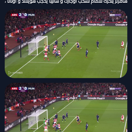
هافرتز يتحرك للامام لسحب اوجارت و ساليبا يحجب هويلاند و اونانا ،