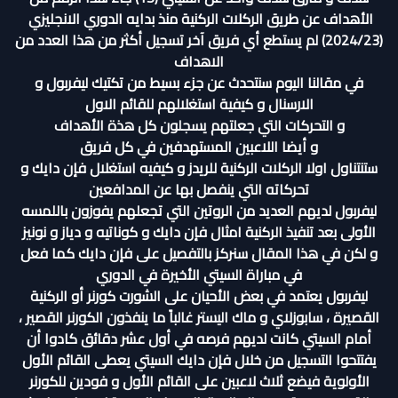
الأهداف عن طريق الركلات الركنية منذ بدايه الدوري الانجليزي
(2024/23) لم يستطع أي فريق آخر تسجيل أكثر من هذا العدد من
الاهداف
في مقالنا اليوم سنتحدث عن جزء بسيط من تكتيك ليفربول و
الارسنال و كيفية استغلالهم للقائم الاول
و التحركات التي جعلتهم يسجلون كل هذة الأهداف
و أيضا اللاعبين المستهدفين في كل فريق
ستنتناول اولا الركلات الركنية للريدز و كيفيه استغلال فإن دايك و
تحركاته التي ينفصل بها عن المدافعين
ليفربول لديهم العديد من الروتين التي تجعلهم يفوزون باللمسه
الأولى بعد تنفيذ الركنية امثال فإن دايك و كوناتيه و دياز و نونيز
و لكن في هذا المقال سنركز بالتفصيل على فإن دايك كما فعل
في مباراة السيتي الأخيرة في الدوري
ليفربول يعتمد في بعض الأحيان على الشورت كورنر أو الركنية
القصيرة ، سابوزلاي و ماك اليستر غالباً ما ينفذون الكورنر القصير ،
أمام السيتي كانت لديهم فرصه في أول عشر دقائق كادوا أن
يفتتحوا التسجيل من خلال فإن دايك السيتي يعطى القائم الأول
الأولوية فيضع ثلاث لاعبين على القائم الأول و فودين للكورنر