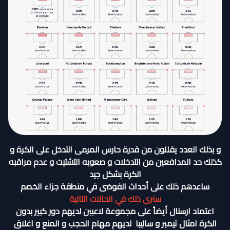
و بذلك العدد يقللون من قدرة حارس المرمى التدخل على الكرة و
كذلك حد المدافعين من التدخلات و صعوبه التشتيت و عدم مراقبه
الكرة بشكل جيد
ساعدهم ذلك على أحداث الفوضى في منطقة جزاء الخصم
سنرى ذلك في الحالات التالية
اعتماد ارسنال أيضاً على مجموعة لاعببن لديهم دور كبير بدون
الكرة امثال تيمبر و ساليبا لديهم مهام الحجب و المنع و اغلاق