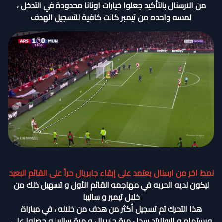
من الارسنال بالتأكيد جعلوا خيارات اونانا محدودة في التدخل ،
لمسه واحده من تيمبر كانت كافية للتسجيل الهدف
نمط اخر من ارسنال يعتمد على إبقاء جابريال حراً على القائم البعيد
ليكون لديه الحريه في مهاجمه القائم الأول و تسهيل ذلك من
خلال تيمبر و ساليبا
هذا التحرك تم تسجيل أكثر من هدف من خلاله ، في مباراة
ويستهام و اليونايتد سجل مرة جابريال و مرة ساليبا و حصلوا على