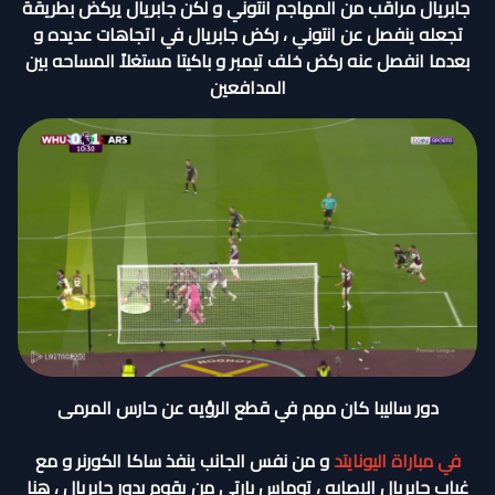
جابريال مراقب من المهاجم انتوني و لكن جابريال يركض بطريقة
تجعله ينفصل عن انتوني ، ركض جابريال في اتجاهات عديده و
بعدما انفصل عنه ركض خلف تيمبر و باكيتا مستغلاً المساحه بين
المدافعين
دور ساليبا كان مهم في قطع الرؤيه عن حارس المرمى
في مباراة اليونايتد
و من نفس الجانب ينفذ ساكا الكورنر و مع
غياب جابريال الاصابه ، توماس بارتي من يقوم بدور جابريال ، هنا