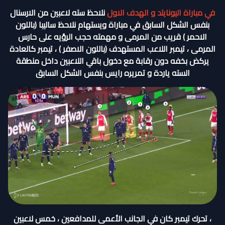
في مباراة اليونايتد و الهدف الاول
نلاحظ سته لاعبين من الارسنال
بنفس الشكل السابق في مباراة ويستهام نلاحظ ساليبا (باللون
الاحمر ) قريب من المرمى و مهمته حجب الرؤيه على حارس
المرمى ، تيمبر اللاعب المستهدف (باللون الاصفر ) ، تيمبر كالعادة
يركض بخفه دون رقابة مع دخول باقي اللاعبين داخل منطقة
السته ياردة و تمريره رايس بنفس الشكل السابق
، تحرك تيمبر كان في الجانب الأعمى للمدافعين ، خمس لاعبين