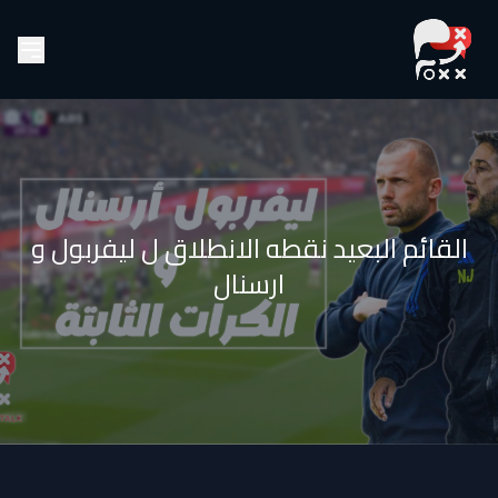
القائم البعيد نقطه الانطلاق ل ليفربول و
ارسنال