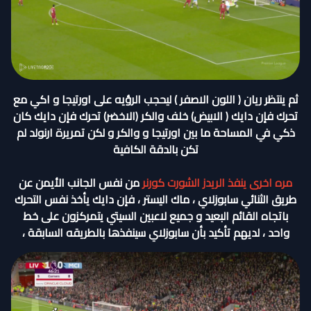
ثم ينتظر ريان ( اللون الاصفر ) ليحجب الرؤيه على اورتيجا و اكي مع
تحرك فإن دايك ( الابيض) خلف والكر (الاخضر) تحرك فإن دايك كان
ذكي في المساحة ما بين اورتيجا و والكر و لكن تمريرة ارنولد لم
تكن بالدقة الكافية
مره اخرى ينفذ الريدز الشورت كورنر
من نفس الجانب الأيمن عن
طريق الثنائي سابوزلاي ، ماك اليستر ، فإن دايك يأخذ نفس التحرك
باتجاه القائم البعيد و جميع لاعبين السيتي يتمركزون على خط
واحد ، لديهم تأكيد بأن سابوزلاي سينفذها بالطريقه السابقة ،