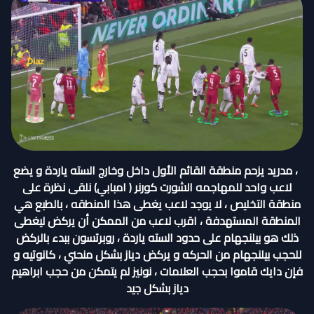
، مدريد يزحم منطقة القائم الأول داخل وخارج السته ياردة و يضع
لاعب واحد للمهاجمه الشورت كورنر ( امبابي) نلقى نظرة على
منطقة التخليص ، لا يوجد لاعب يغطى هذا المنطقه ، بالطبع هي
المنطقة المستهدفة ، اقرب لاعب من الممكن أن يركض ليغطى
ذلك هو بيلنجهام على حدود السته ياردة ، روبرتسون ببدء بالركض
للحجب بيلنجهام من الحركه و يركض دياز بشكل منحني ، كانوتيه و
فإن دايك قاموا بحجب العلامات ، نونيز لم يتمكن من حجب ابراهيم
دياز بشكل جيد