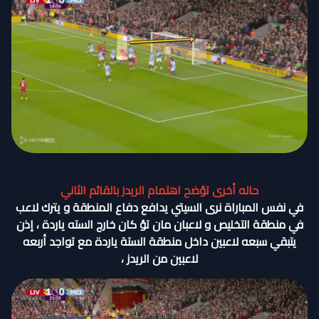
حاله أخرى تؤضح اهتمام الريدز بالقائم الثاني
في نفس المباراة نرى السيتي يدافع دفاع المنطقة و يترك لاعب
في منطقة التخليص و لاعبان مان تؤ كان خارج السته ياردة ، إذن
يتبقي سبعه لاعبين داخل منطقة الستة ياردة مع تواجد أربعه
لاعبين من الريدز ،