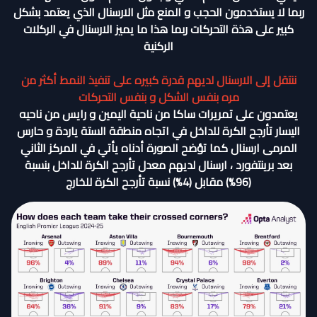
ربما لا يستخدمون الحجب و المنع مثل الارسنال الذي يعتمد بشكل
كبير على هذة التحركات ربما هذا ما يميز الارسنال في الركلات
الركنية
ننتقل إلى الارسنال لديهم قدرة كبيره على تنفيذ النمط أكثر من
مره بنفس الشكل و بنفس التحركات
يعتمدون على تمريرات ساكا من ناحية اليمين و رايس من ناحيه
اليسار تأرجح الكرة للداخل في اتجاه منطقة الستة ياردة و حارس
المرمى ارسنال كما تؤضح الصورة أدناه يأتي في المركز الثاني
بعد برينتفورد ، ارسنال لديهم معدل تأرجح الكرة للداخل بنسبة
(96%) مقابل (4%) نسبة تأرجح الكرة للخارج