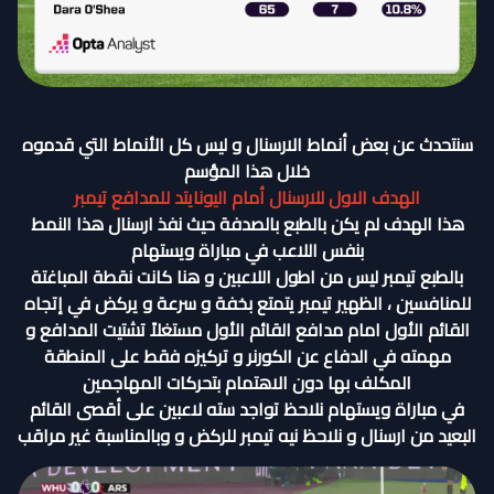
سنتحدث عن بعض أنماط الارسنال و ليس كل الأنماط التي قدموه
خلال هذا المؤسم
الهدف الاول للارسنال أمام اليونايتد للمدافع تيمبر
هذا الهدف لم يكن بالطبع بالصدفة حيث نفذ ارسنال هذا النمط
بنفس اللاعب في مباراة ويستهام
بالطبع تيمبر ليس من اطول اللاعبين و هنا كانت نقطة المباغتة
للمنافسين ، الظهير تيمبر يتمتع بخفة و سرعة و يركض في إتجاه
القائم الأول امام مدافع القائم الأول مستغلاً تشتيت المدافع و
مهمته في الدفاع عن الكورنر و تركيزه فقط على المنطقة
المكلف بها دون الاهتمام بتحركات المهاجمين
في مباراة ويستهام نلاحظ تواجد سته لاعبين على أقصى القائم
البعيد من ارسنال و نلاحظ نيه تيمبر للركض و وبالمناسبة غير مراقب