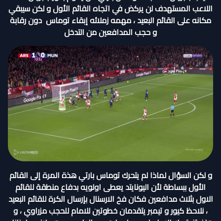
اللاعب المستهدف لن يركض في اتجاه القائم الأول و لكن سيبقي
مكانه على القائم البعيد ، مهمه زملائه إبقاء توماس دون رقابة
و حجب المدافعين من التدخل
و لكن السؤال لماذا لم يتحرك توماس بارتي هذة المرة إلى القائم
الأول ببساطة لأن اليونايتد يعطى اولويه بدفاع منطقة للقائم
الاول بثلاث مدافعين فكان فخ الارسنال بإرسال الكرة للقائم البعيد
، نلاحظ كيور و تيمبر يتقدمان خطوتين للامام للحجب مزراوي ، و