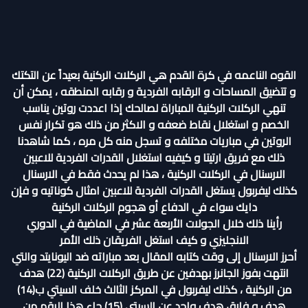
القوه الناعمه في كرة القدم هي الركلات الركنية بعيداً عن التكتك
و تتضيق المساحات و الرقابه الفردية و رقابه المنطقه ، يمكن أن
تنهي الركلات الركنية المباراة لصالحك إذا اعددت روتين يناسب
الخصم و استغلال نقاط ضعفه و الاكثر من ذلك هو تكرار نفس
الروتين في مباريات مختلفه و تسجل منه كل مره ، كما شاهدنا
ذلك مع فريق ارتيتا و كيفيه استغلال القدرات الفردية للاعبين
الارسنال في الركلات الركنية ، هذا لم يحدث فقط في الارسنال
كذلك ليفربول يستغل القدرات الفردية للاعبين امثال كوناتيه و فإن
دايك سواء في الدفاع أو هجوم الركلات الركنية
رأينا ذلك خلال الجولات الأربعة عشر في الماضية في الدوري
الانجليزي و كيف استغل الفريقان ذلك الأمر
أحرز الارسنال إلى وقت كتابه المقال بعد مباراته ضد اليونايتد والتي
انتهت بفوز الجانرز بهدفين عن طريق الركلات الركنية (22) هدف
من الركنية ، كذلك ليفربول في المركز الثالث خلف السيتي ب(14)
هدف و فارق هدف واحد عن السيتي (15) جاء هذا الرقم من