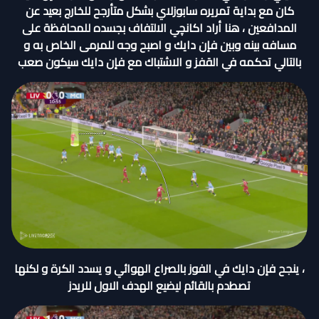
كان مع بداية تمريره سابوزلاي بشكل متأرجح للخارج بعيد عن
المدافعين ، هنا أراد اكانچي الالتفاف بجسده للمحافظة على
مسافه بينه وبين فإن دايك و اصبح وجه للمرمى الخاص به و
بالتالي تحكمه في القفز و الاشتباك مع فإن دايك سيكون صعب
، ينجح فإن دايك في الفوز بالصراع الهوائي و يسدد الكرة و لكنها
تصطدم بالقائم ليضيع الهدف الاول للريدز