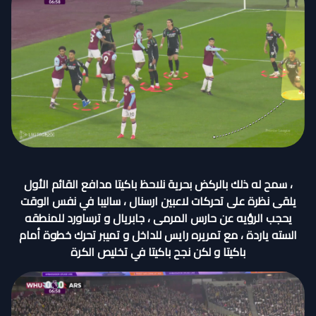
، سمح له ذلك بالركض بحرية نلاحظ باكيتا مدافع القائم الأول
يلقى نظرة على تحركات لاعبين ارسنال ، ساليبا في نفس الوقت
يحجب الرؤيه عن حارس المرمى ، جابريال و ترساورد للمنطقه
السته ياردة ، مع تمريره رايس للداخل و تميبر تحرك خطوة أمام
باكيتا و لكن نجح باكيتا في تخليص الكرة