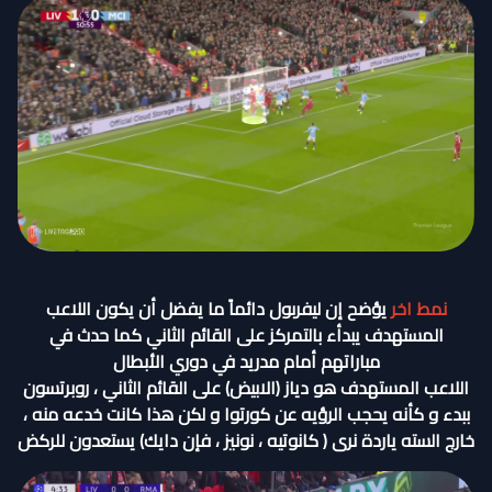
نمط اخر
يؤضح إن ليفربول دائماً ما يفضل أن يكون اللاعب
المستهدف يبدأء بالتمركز على القائم الثاني كما حدث في
مباراتهم أمام مدريد في دوري الأبطال
اللاعب المستهدف هو دياز (الابيض) على القائم الثاني ، روبرتسون
ببدء و كأنه يحجب الرؤيه عن كورتوا و لكن هذا كانت خدعه منه ،
خارج السته ياردة نرى ( كانوتيه ، نونيز ، فإن دايك) يستعدون للركض