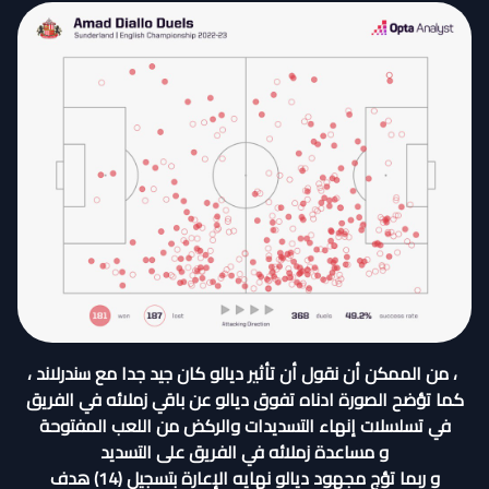
، من الممكن أن نقول أن تأثير ديالو كان جيد جدا مع سندرلاند ،
كما تؤضح الصورة ادناه تفوق ديالو عن باقي زملائه في الفريق
في تسلسلات إنهاء التسديدات والركض من اللعب المفتوحة
و مساعدة زملائه في الفريق على التسديد
و ربما تؤج مجهود ديالو نهايه الإعارة بتسجيل (14) هدف