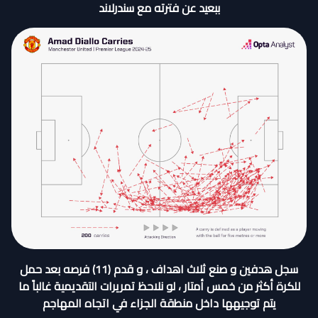
ببعيد عن فترته مع سندرلاند
سجل هدفين و صنع ثلاث اهداف ، و قدم (11) فرصه بعد حمل
للكرة أكثر من خمس أمتار ، لو نلاحظ تمريرات التقديمية غالباً ما
يتم توجيهها داخل منطقة الجزاء في اتجاه المهاجم