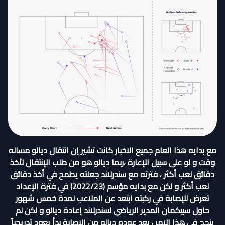
مع بدايه هذا العام جميع الاخبار كانت تشير إن انتقال ديالو مساله
وقت و لو على سبيل الإعارة ،ربما ديالو هو من طلب الإنتقال لأخذ
دقائق لعب أكثر ، فترته مع سندرلاند جعلته يطمح في أخذ دقائق
لعب أكثر و لكن مع بدايه مؤسم (2022/23) في فترة الإعداد
تعرض للإصابة في ركبته ابتعد عن الملاعب لمدة خمس شهور
حاول سبيكمان المدير الرياضي لسندرلاند إعادة ديالو و لكن لم
ينجح في هذا الامر ، بعد عوده ديالو من الإصابة بدأ يعود تدريجياً