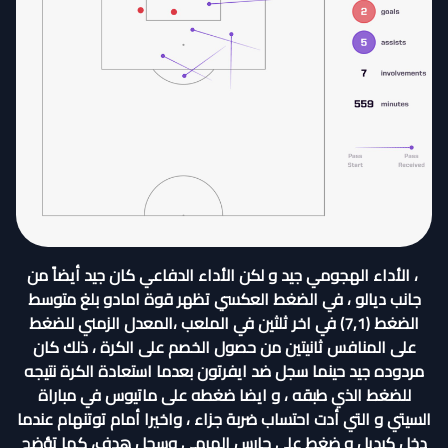
، الأداء الهجومي جيد و لكن الأداء الدفاعي كان جيد أيضاً من
جانب ديالو ، في الضغط العكسي تظهر قوة امادو بلغ متوسط
الضغط (7,1) في اخر ثلثين في الملعب ،المعدل الزمني للضغط
على المنافس ثانيتين من حصول الخصم على الكرة ، ذلك كان
مردوده جيد حينما سجل ضد ايفرتون بعدما استعادة الكرة نتيجه
للضغط الذي طبقه ، و ايضا ضغطه على ماتيوس في مباراة
السيتي و التي أدت احتساب ضربة جزاء ، واخيرا أمام توتنهام عندما
دخل كبديل و ضغط على حارس المرمى وسجل هدف، كما تؤضح