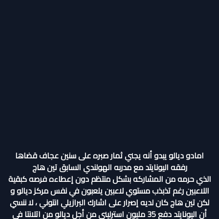
امادو ديالو يبدو أنه يجني ثمار صبره على سنين عجاف قضاها
رفقه اليونايتد مع مدربه الهولندي السابق تين هاج
الذي حرمه من المشاركه بشكل منتظم دون إعطاءه فرصه كبقية
اللاعبين رغم تذبذب مستوي لاعبين يلعبون في نفس مركز ديالو و
لكن تين هاج كان لديه إصرار على اشارك البرازيلي انتوني ، لا ننسي
أن اليونايتد دفع 35 مليون استرليني من أجل ديالو من اتلانتا في