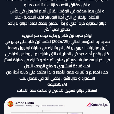
و لكن دقائق اللعب مازالت لا تناسب ديالو
و لكن ربما هدفه في الوقت القاتل أمام ليفربول في كأس
الاتحاد الإنجليزي التي أحرز اليونايتد لقب البطولة ، عاد
ديالو للصورة مرة أخري و بدأ الجميع يتحدث لماذا ديالو لا يأخذ
دقائق لعب أكثر
اواخر فتره تين هاج و بدايه جيده مع اموريم
مع بدايه المؤسم الحالي (2024/25) اعتمد تين هاج على ديالو في
أول مبارايات الدوري و لكن لم يشارك في مباراة ليفربول بعدما
كان يقدم أداء جيد في المباريات التي شارك بها , وجلس احتياطي
في اخر اربعه مباريات مع تين هاج ، ثم عاد و شارك في مباراة ليستر
تحت قيادة نيستلروي و صنع الهدف الاول
حضر اموريم و تغيرت معه الأمور و بدأ يعتمد على ديالو أكثر من
راشفورد و جارناتشو ، يكفي أنه في معدل لعب
(524)دقيقه
استطاع ديالو تسجيل هدفين و صناعه سته اهداف