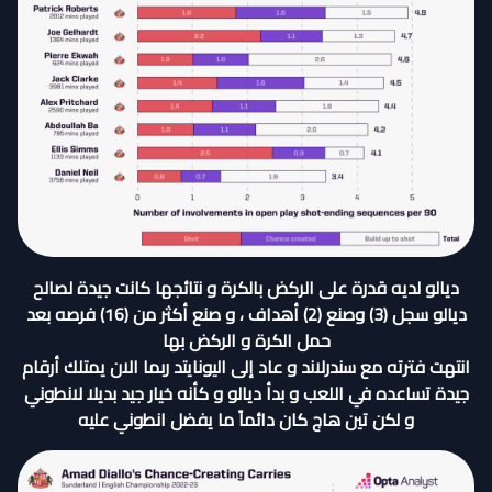
ديالو لديه قدرة على الركض بالكرة و نتائجها كانت جيدة لصالح
ديالو سجل (3) وصنع (2) أهداف ، و صنع أكثر من (16) فرصه بعد
حمل الكرة و الركض بها
انتهت فترته مع سندرلاند و عاد إلى اليونايتد ربما الان يمتلك أرقام
جيدة تساعده في اللعب و بدأ ديالو و كأنه خيار جيد بديلا لانطوني
و لكن تين هاج كان دائماً ما يفضل انطوني عليه