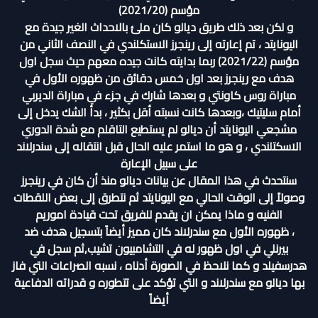
مؤسم (2021/20)
و لكن بعد ذلك طريق ديالو كان ملئ بالاحداث الغير جيدة مع
اليونايتد ، تم إعارته إلى رينجرز الاستكلندي في النصف الثاني من
مؤسم (2021/22) ربما بدايته كانت جيده معهم حيث سجل اول
هدف مع رينجرز بعد اول خمس دقائق من ظهوره الأول في
مباراة روس كاونتي و بعدها شارك في جزء في مباراة الديربي
أمام سليتيك ،وبعدها كانت نسبته أقل بكثير ، بدأ الشك يدخل إلى
مشجعي اليونايتد أن ديالو لم يستطيع التاقلم مع شدة الدوري
الاسكتلندي ، و هو ما استمر عليه الحال قبل انتقاله إلى سندرلاند
على سبيل الإعارة
سنتحدث في هذا المقال عن بيانات ديالو منذ أن كان في رينجرز
وصولاً إلى الوقت الحالي مع اليونايتد ثم نتطرق إلى بعض اللقطات
الفنيه و ماذا يمكن ان يقدم للفريق تحت قيادة اموريم
، ظهوره الأول مع سندرلاند كان مميز أيضاً بتسجيل هدف ضد
بيرنلي في اول ظهور له في التشامبيون تشيب,ثم سجل في
هدرسفيلد و كما نلاحظ في الصورة أدناه ، نسبه الصراعات التي فاز
بها ديالو مع سندرلاند و التي تؤكد على تتطوره و قدراته الدفاعية
أيضاً