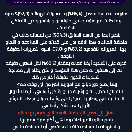
مبارزته الدفاعية بمعدل (86,4%) و المبارزات الهوائية (92,9)% ميزة
ربما كانت غير متؤفره لدى جارناتشو و راشفورد في الأماكن
الدفاعية ،
يتضح ايضا من الرسم السابق (94,3%) من لمساته كانت في
منطقة الجزاء و هذا الرقم يدل على قدرته على المراوغه و النجاح
بها , تمريراته التقدميه (67,2%) و (87,8) نسبه التمريرات الدقيقة
الناجحه ،
قدرة على التسديد أيضا فعاله بمقدار (66,8%) لكل تسعين دقيقه
أدت إلى هدفين له خلال هذا المؤسم و لكن يحتاج إلى معالجة
التسديدات لتكون دقيقة أكثر من ذلك
ربما يصبح دور ديالو مع اموريم اكبر من اي وقت مضى
للاقتناع المدرب به و إشراك ديالو بشكل أساسي ، أيضا الأدوار
الدفاعية التي يتطلبها المركز الذي يشغله ديالو تجعله المرشح
الأول للعب بشكل أساسي
ننتقل إلى بعض الإجراءات الفنيه التي يقوم بها ديالو
يتميز ديالو بالمرواغات ربما هي أكثر ميزة يتميز بها
و استهداف المساحه خلف المدافعين أو المساحة ما بين