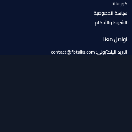
كورساتنا
سياسة الخصوصية
الشروط والأحكام
تواصل معنا
البريد الإلكتروني: contact@fbtalks.com
الهاتف: 0097433617684
العنوان: قطر الدوحة
تابعنا
© 2024 Football Talk. جميع الحقوق محفوظة.