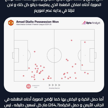
الصورة أدناه اماكن الضغط الذي يمارسه ديالو كل ذلك و نحن
لازلنا في بدايه عصر اموريم
أما حمل الكرة و الركض بها كما تؤضح الصورة أدناه انطلاقه في
الجانب الأيمن و حمل الكرةه(264,7) متر كل تسعين دقيقه ، ليس