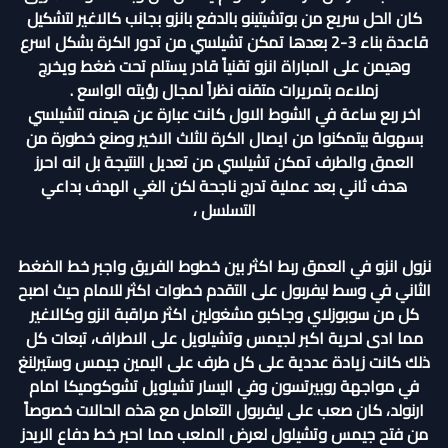
كان الحل سريع من بوتشيتينو بالدفع بانزو بجانب كالاغير لتشكيل
قاعدة بناء 3-2 بعدها تمكن تشيلسي من تدور الكرة بشكل اسرع
وهيمن على المباراة انزو تقنياً قادر يستلم تحت ضغط ويخرج
زملاءه بتمريرات متقنه نظراً لمجال رؤيته الواسع .
اخر ربع ساعة في الشوط الاول كانت عبارة عن هيمنه لتشيلسي
بسهولة بيتمكنوا من ايصال الكرة للثلث الاخير وصنع خطورة من
العمق والطرف تمكن تشيلسي من تعديل النتيجة بل انه احرز
هدف ثاني بعد عملية تدرج ناجحة لكن الغي الهدف بداعي
التسلسل ،
نزول انزو في العمق ربط اكثر بين خطوط الفريق واجبر خط الضغط
الثاني في وسط ليفربول على التقدم خطوات اكثر للامام حيث اصبح
كل من سوبوزلاي وجاكبو مشغولين اكثر مراقبة انزو وكالاغير
مما ادى لحرية اكبر لجيمس وتشيلويل على الاطراف، تبعات كل
ذلك كانت زيادة عددية على كل طرف على اليمين جيمس وستيرلنغ
في مواجهة روبيرتسون وفي اليسار تشيلويل تشوكوميكا امام
ارنولد، كان صعب على ليفربول التعامل مع هذه الحالات خصوصاً
من فتح جيمس وتشيلول لعرض الملعب مما احبر خط دفاع الريدز