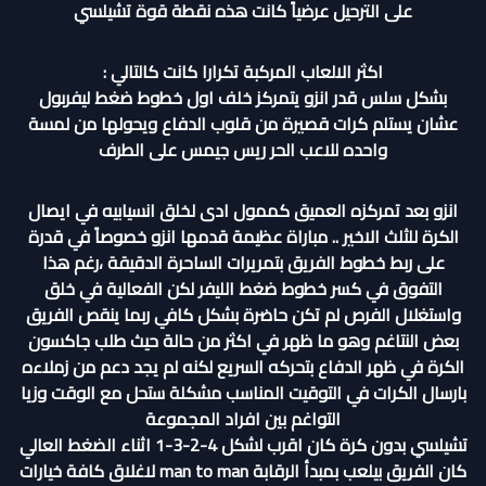
على الترحيل عرضياً كانت هذه نقطة قوة تشيلسي
اكثر الالعاب المركبة تكرارا كانت كالتالي :
بشكل سلس قدر انزو يتمركز خلف اول خطوط ضغط ليفربول
عشان يستلم كرات قصيرة من قلوب الدفاع ويحولها من لمسة
واحده للاعب الحر ريس جيمس على الطرف
انزو بعد تمركزه العميق كممول ادى لخلق انسيابيه في ايصال
الكرة للثلث الاخير .. مباراة عظيمة قدمها انزو خصوصاً في قدرة
على ربط خطوط الفريق بتمريرات الساحرة الدقيقة ،رغم هذا
التفوق في كسر خطوط ضغط الليفر لكن الفعالية في خلق
واستغلال الفرص لم تكن حاضرة بشكل كافي ربما ينقص الفريق
بعض النتاغم وهو ما ظهر في اكثر من حالة حيث طلب جاكسون
الكرة في ظهر الدفاع بتحركه السريع لكنه لم يجد دعم من زملاءه
بارسال الكرات في التوقيت المناسب مشكلة ستحل مع الوقت وزيا
التواغم بين افراد المجموعة
تشيلسي بدون كرة كان اقرب لشكل 4-2-3-1 اثناء الضغط العالي
كان الفريق بيلعب بمبدأ الرقابة man to man لاغلاق كافة خيارات