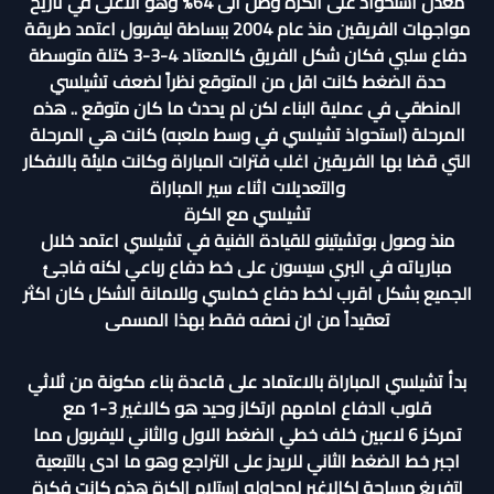
معدل استحواذ على الكرة وصل الى 64% وهو الاعلى في تاريخ
مواجهات الفريقين منذ عام 2004 ببساطة ليفربول اعتمد طريقة
دفاع سلبي فكان شكل الفريق كالمعتاد 4-3-3 كتلة متوسطة
حدة الضغط كانت اقل من المتوقع نظراً لضعف تشيلسي
المنطقي في عملية البناء لكن لم يحدث ما كان متوقع .. هذه
المرحلة (استحواذ تشيلسي في وسط ملعبه) كانت هي المرحلة
التي قضا بها الفريقين اغلب فترات المباراة وكانت مليئة بالافكار
والتعديلات اثناء سير المباراة
تشيلسي مع الكرة
منذ وصول بوتشيتينو للقيادة الفنية في تشيلسي اعتمد خلال
مبارياته في البري سيسون على خط دفاع رباعي لكنه فاجئ
الجميع بشكل اقرب لخط دفاع خماسي وللامانة الشكل كان اكثر
تعقيداً من ان نصفه فقط بهذا المسمى
بدأ تشيلسي المباراة بالاعتماد على قاعدة بناء مكونة من ثلاثي
قلوب الدفاع امامهم ارتكاز وحيد هو كالاغير 3-1 مع
تمركز 6 لاعبين خلف خطي الضغط الاول والثاني لليفربول مما
اجبر خط الضغط الثاني للريدز على التراجع وهو ما ادى بالتبعية
لتفريغ مساحة لكالاغير لمحاوله استلام الكرة هذه كانت فكرة