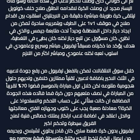
ثم الى كوناتي حتى وصلت لاخطر لاعب في هذه الحالة وهو ماك
اليستر مجرد ان وصلت الكرة لاقدامه انطلق صلاح خلف كولويل
ليتلقى كرة طويلة مباشرة دقيقة من الارجنتيني استقرت بين اقدام
صلاح في موقف 1v1 على الطرف وبتمريره ساحرة تمكن من
ايجاد دياز داخل المنطقة وحيداً تحت متابعة جيمس والذي في
نظري كان مسؤول عن تتبع دياز لكنه كان بطيئ في التغطية،
هدف يؤكد ما ذكرناه مسبقاً ليفربول مباشر وسريع وعامودي في
اسلوب لعبه لكنه عامودي ومباشر اكثر من اللازم
خلال سوق الانتقالات تمكن بالفعل ليفربول من رفع جودة لاعبيه
في الثلث الاخير باضافة لاعبين تقنياً ممتازين خلافين ولديهم حلول
هجومية متنوعه لكن خلال اول مباراة بالموسم قضوا 70% تقريباً
من المباراة في نصف ملعبهم دون كرة فما فائده هذه الجودة
المضافه ان كانت ستأتي على حساب التحكم والاستحواذ على
الكرة!؟ معادلة صعبة يجب على كلوب وجهازه الفني معالجتها
والحل اعتقد في اضافة لاعب ارتكاز يمتلك خصائص فنية تمنح
الفريق سيطرة وتحكم اكبر
لبفربول بدون كرة ضغط سلبي كان قادر يحتوي تشيلسي ويحرمه
من ايصال الكرة للخط الاخير بكتلة متوسطة ضيقة narrow مع