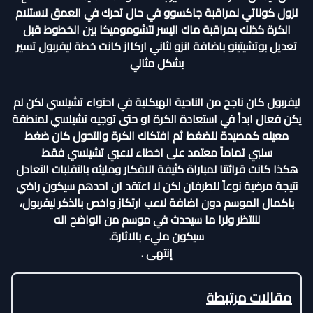
نزول كوناتي لمراقبة جاكسوو في حال تحرك في العمق لاستلام
الكرة كذلك بمراقبة ماك اليسر لتشوموميكا بين الخطوط قبل
تعديل بوتشيتينو باضافة انزو لثاني اركااز كانت خطة ليفربول تسير
بشكل مثالي
ليفربول كان ناجح من الناحية الهيكلية في احتواء تشيلسي لكن لم
يكن فعال ابداً في استعادة الكرة او حتى توجيه تشيلسي لمنطقة
معينه كمصيدة للضغط ثم افتكاك الكرة والتحول كان ضغط
سلبي تماماً معتمد على اخطاء لاعبي تشيلسي فقط
هكذا كانت قرائتنا لمباراة كثيفة الافكار ومليئه بالتقلبات التعادل
نتيجة مرضية نوعاً للطرفان لكن لا اعتقد ان احدهم سيكون راضي
باكمال الموسم دون اضافة لاعب ارتكاز واخص بالذكر ليفربول،
لننتظر ونرا ما سيحدث في موسم من الواضح انه
سيكون مليء بالاثارة.
إنتهى .
مقالات مرتبطة