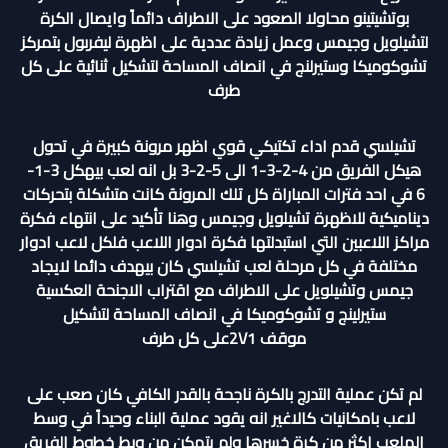
بوتشيتينو محاولا الصعود على الاطراف دائماً وايصال الكرة
لتشيلويل وجيمس وعمل زيادة عددية على اظهرة ليفربول بتمركز
تشوكوميكا وستيرلنج في انصاف المساحة لتشكيل ثنائية على كل
طرف
تشيلسي قدم اداء تكتيكي قوي اظهر مرونة كبيرة في تحول
هيكل الفريق من 4-2-3-1 الى 5-2-3 بل انه لعب بيهكل 3-1-
6 في احد فترات المباراة كل تلك المرونة كانت متشكلة بتحركات
ديناميكية للاظهرة تشيلويل وجيمس وهنا تأكيد على انتهاء فكرة
مراكز اللاعبين التي استبدلتها فكرة ادوار اللاعب فلكل لاعب ادوار
مختلفة في كل مرحلة لعب تشيلسي كان بيهدف دائما لايجاد
جيمس وتشيلويل على الاطراف مع اقتراب الاجنحة العكسية
ستيرلينج و تشوكوميكا في انصاف المساحة لتشكيل
موقف 2V1على كل طرف
لم تكن عملية التدرج بالكرة ناجحة بالقدر الكافي كان صعب على
لاعب بامكانيات كالاغير انه يقود عملية البناء وحيداً في وسط
الملعب اكثر من كرة خسرها ولم يتمكن من وبط خطوط الفريق