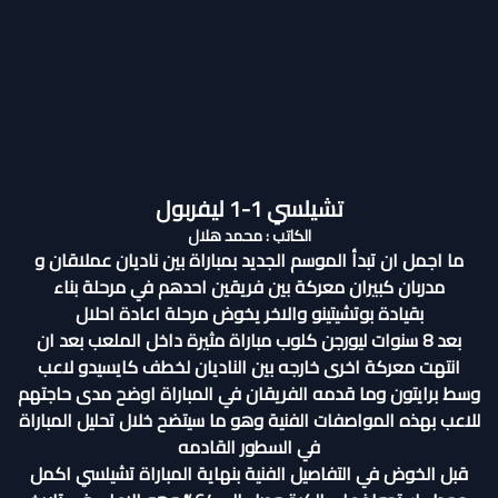
تشيلسي 1-1 ليفربول
الكاتب : محمد هلال
ما اجمل ان تبدأ الموسم الجديد بمباراة بين ناديان عملاقان و
مدربان كبيران معركة بين فريقين احدهم في مرحلة بناء
بقيادة بوتشيتينو والاخر يخوض مرحلة اعادة احلال
بعد 8 سنوات ليورجن كلوب مباراة مثيرة داخل الملعب بعد ان
انتهت معركة اخرى خارجه بين الناديان لخطف كايسيدو لاعب
وسط برايتون وما قدمه الفريقان في المباراة اوضح مدى حاجتهم
للاعب بهذه المواصفات الفنية وهو ما سيتضح خلال تحليل المباراة
في السطور القادمه
قبل الخوض في التفاصيل الفنية بنهاية المباراة تشيلسي اكمل