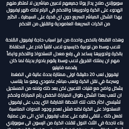
سوبوزلاي صلاح يداز يوتا جميعهم لاعبين مباشرين لا تمتظر منهم
الهدوء على الكرة وتدويرها والتحكم في الرتم لذلك ظهر ليفربول
بهذا الشكل المباشر السريع دون اي قدرة على السيطرة .. الكثير
من الكرات السريعة العامودية والقليل من التحكم
وهذه النقطة بالاخص واحدة من ابرز اسباب حاجة ليفربول المُلحة
للاعب وسط من نوعية كايسيدو لاعب تقنياً قادر على الاحتفاظ
بالكرة وتدويرها يساعد في رفع معدل الاستحواذ والتحكم وايضاً
مهم ان يمتلك الفريق لاعب وسط يقوم بادوار بديلة لما كان
يقدمه فابينيو
ليفربول لعب 20 دقيقة اولى ممتازة بحدة عالية في الضغط
وسرعة في نقل الكرة ولعب مباشر عامودي وهو ما يتناسب
بشكل واضح مع فنيات اللاعبين لكن بعد ذلك ولانه من المستحيل
ان تلعب بعذا الشكل طوال المباراة انخفض رتم المباراة وتحكم
تشيلسي اكثر كانت تلك اللحظة الفارقة التي يجب على ليفربول
الاستحواذ على الكرة لكنه فشل لعدم وجود الادوات المناسبة
لفعل ذلك .. لنلقي نظره على عدف ليفربول الذي اتى من عملية
بناء ناجحة في الثلث الاول تنقلت الكرة من اليسون الى سوبوزلاي