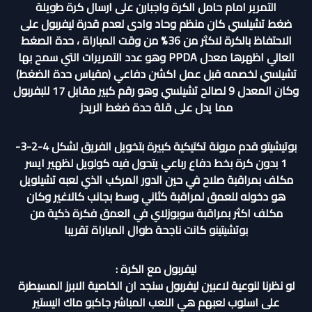
التمرير امام حامل الكرة واجبارن على ارسال كرة طويلة
ضغط تشيلسي كان منظم وحاد وادى لعدم قدرة ليفربول على
الاحتفاظ بالكرة لاكثر من 36% من وقت المباراة ، حدة الصغط
العالي اظهرها معدل PPDA وهو عدد التمريرات التي سمح بها
تشيلسي لخصمه قبل عمل اكشن دفاعي (مقياس حدة الضغط)
وكان المعدل 9 لصالح تشيلسي وهو رقم كبير مقابل 17 للبفربول
مما يدل على قلة حدة ضغط الريدز
بوتيشيتو قدم مرونة تكتيكية كبيرة بتخويل الفريق لشكل 4-2-3-
1 بدون كرة بخط دفاع رباعي يتحول فيه كولويل لظهير ايسر
مكلف بمراقبة صلاح في حين الدور المركب الذي لعبه تشيلويل
هو دخوله للعمق لمراقبة كثاني وسط بجانب كالاغير وكان
مكلف اكثر بمراقبة سوبوزلاي في العمق فكرة ذكية من
بوتشيتينو كانت ناجحة طوال المباراة تقريبا
ليفربول مع الكرة :
لو نظرنا لنوعية لاعبين ليفربول سنجد ان الخاصية الابرز المسيطرة
على اسلوب لعبهم هي اللعب المباشر جاكبو ماك اليستير