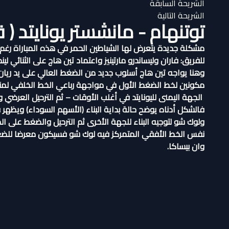
الشريحة السابقة
الشريحة التالية
توتنهام - مانشستر يونايتد ( ق
مشكلة جديدة يتعرض لها الشياطين الحمر في هذه المباراة رغم
للفريق: فاران وليساندرو مارتينيز واعتماد تين هاج على الثنائي لي
وهنا يواجه تين هاج أسلوب جديد من الضغط العالي على يد ريان 
مكونين لخط الضغط الأول في مواجهة رباعي الخط الخلفي لمناف
الجهة اليمنى لليونايتد في أغلب الأوقات – ثم الترحيل العرضي و
ولوك شو لتوجيه البناء للجهة الأخرى ثم الترحيل والضغط على ال
نفس الخط الأفقي المتمركز فيه لوك شو فسيكون معرضا للضغط م
وان بيساكا.