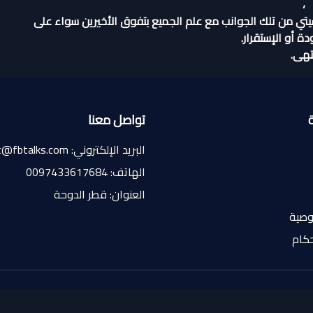
،
 سيتي من تلك الجوانب مع علم الجميع بتفوق الأخيرين سواء على
 أو الإستقرار.
تهى.
تواصل معنا
البريد الإلكتروني: contact@fbtalks.com
الهاتف: 0097433617684
العنوان: قطر الدوحة
وصية
حكام
© 2024 Football Talk. جميع الحقوق محفوظة.