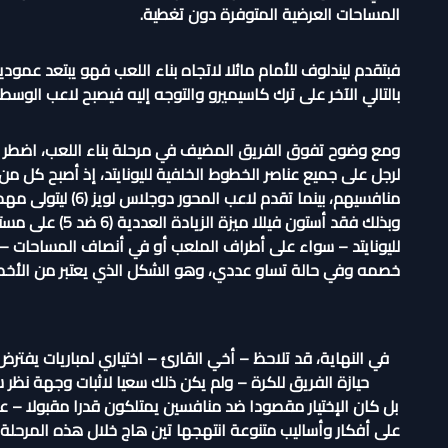
المساحات العرضية المتوفرة دون تغطية.
فبتقدم ليندلوف للأمام مائلا لاتجاه بناء اللعب فهو يبتعد عمو
بالتالي الآخر على ترك كاسيميرو والتوجه إليه فيصبح لاعب الوسط ال
ومع وضوح تفوق الفريق المضيف في مرحلة بناء اللعب، اضطر إ
منافسيهم، بينما تقدم لاعب المحور دوجلاس لويز (6) ليتولى مهمة الضغط المباشر على كاسيميرو.
وبذلك فقد أستون 
لليونايتد – سواء على أطراف الملعب أو في أنصاف المساحات – ض
خصمه وفي حالة تساو عددي، وهو الشكل الذي يعتبر من الأخطر
في النهاية، قد تلاحظ – أخي القارئ – اختياري لمباريات يفترض 
حيازة الفريق للكرة – ولم يكن ذلك سعيا لاثبات وجهة نظر 
بل كان الإختيار مقصودا ضد منافسين يمتلكون قدرا مقبولا – عل
على أفكار وأساليب متنوعة انتهجها تين هاج خلال هذه المرح