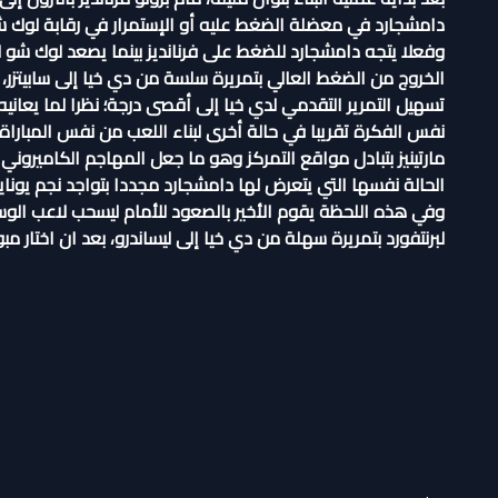
دامشجارد في معضلة الضغط عليه أو الإستمرار في رقابة لوك 
وفعلا يتجه دامشجارد للضغط على فرنانديز بينما يصعد لوك شو
الخروج من الضغط العالي بتمريرة سلسة من دي خيا إلى سابيتزر، 
تسهيل التمرير التقدمي لدي خيا إلى أقصى درجة؛ نظرا لما يعاني
نفس الفكرة تقريبا في حالة أخرى لبناء اللعب من نفس المبار
مارتينيز بتبادل مواقع التمركز وهو ما جعل المهاجم الكاميرون
الحالة نفسها التي يتعرض لها دامشجارد مجددا بتواجد نجم يونايتد
وفي هذه اللحظة يقوم الأخير بالصعود للأمام ليسحب لاعب الو
لبرنتفورد بتمريرة سهلة من دي خيا إلى ليساندرو، بعد ان اختار