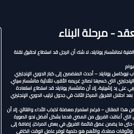
قد - مرحلة البناء
لفنية لمانشستر يونايتد، لا شك أن الرجل قد استطاع تحقيق نقلة
عوام
نيوكاسل يونايتد – أحدث المنضمين إلى كبار الدوري الإنجليزي
الإنجليزي التي خسرها لصالح غريمه الأقرب للثلاثية مانشستر سيتي.
وبي على يد إشبيلية، إلا أن مانشستر يونايتد قد استطاع استعادة
 احتلال الفريق المركز الثالث في جدول ترتيب الدوري الإنجليزي
 هذا المقال – فرغم استمرار معضلة تذبذب الأداء والنتائج، إلا أن
ل التي أعاقت الفريق من المضي قدما بشكل أفضل نحو الصورة
 أو حتى ما يضمن عمق قائمة الفريق في بعض المراكز، إضافة إلى
ة ولأوقات ممتدة، والأهم هو حتمية توفر عامل الوقت الكافي