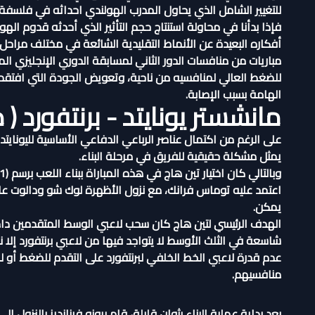
للتغيير الشامل الذي يحاول المدرب الهولندي احداثه في فلسفة 
فإذا بدأنا في محاولة استنتاج حجم التأثير الذي أحدثه قدوم ا
أفكاره البعيدة عن الأنماط التقليدية الشائعة في مختلف مراحل 
مباريات من منافسات الدور الثاني لمسابقة الدوري الإنجليزي الم
للضغط العالي لمنافسيه من ناحية، وتعويض الجودة التي افتقده
الهامة بسبب الإصابة.
مانشستر يونايتد - برنتفورد ( دو
على الرغم من اكتمال عناصر الرباعي الدفاعي الأساسية لليونا
يمثل مشكلة حقيقية للفريق في مرحلة البناء.
اعتمد عليه توماس فرانك، مع نزول الأظهرة لوك شو ودالوت ع
يمكن.
عدم قدرة لاعبي الخط الخلفي لبرنتفورد على التقدم للضغط أو ل
منافسيهم.
بعد بداية عملية البناء بثوان قليلة، قام برونو فرنانديز بالنزول