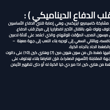
لب الدفاع الديناميكي ) :
 مشاركة كاسيميرو ايريكسن، وهي إصابة قلبي الدفاع الأساسيين
ندلوف ولوك شو، بانتقال الأخير اضطراريا إلى مركز قلب الدفاع.
ميسون المدرب المؤقت لتوتنهام، والذي اعتمد على ثلاثة لاعبين
سه، وبالتالي السعي إلى توجيه بناء اللعب إلى جهة معينة –
الضغط الحاد باتجاه الكرة.
فالشكل أدناه يوضح حالة بداية البناء (الأسهم السوداء) ويظهر فيها ضغط كل من سون هيون مين (7) وهاري كين (10) على دالوت
جهة المقابلة (الأسهم الصفراء)، فإن افترضنا بقاء ليندلوف على
ن هاري كين اذا مرر دي خيا الكرة له أو حتى للظهير الأيمن