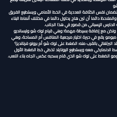
شو
 لضمان نفس الكثافة العددية في الخط الأمامي ويستطيع الفريق
والملاحظ دائما أن تين هاج يحاول دائما في مختلف أنماط البناء
ه الحارس الإسباني من قصور في هذا الجانب.
اة ولكن مع إضافة بسيطة مهمة؛ وهي قيام لوك شو وليساندرو
ي مبومو يقع في حيرة اختيار مرجعية المنافس أم المساحة، وهي
 البرتغالي بالقرب منه: الضغط على لوك شو أم برونو فرنانديز؟
سط الدنماركي معه ويستطيع اليونايتد تخطي خط الضغط الأول
 مبومو الضغط على لوك شو الذي قام بسحبه عكس اتجاه بناء اللعب.