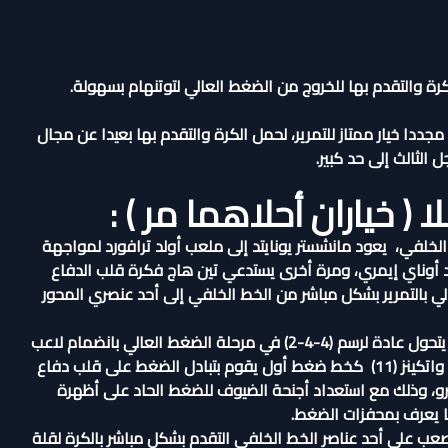
الكرة والتقدم بها للخروج من الضغط العالي لتوتنهام بسهولة.
 مجددا خيار ممتاز للتمرير، لحمل الكرة والتقدم بها بعيدا عن مجال
الثالث إلى حد كبير.
 ( خياران أحلاهما مر ) :
لخلفي، يعود مانشستر يونايتد إلى ملعب أولد ترافورد لمواجهة
يد أوناي إيمري، ومرة أخرى يستدعي تين هاج فكرة قلب الدفاع
 بالتمرير بشكل مباشر من الخط الخلفي إلى أحد عنصري المحور
والسبب ببساطة هو أن أستون فيللا يعتمد رسم (4-2-3-1) الذي يتحول عادة لرسم (4-4-2) في مرحلة الضغط العالي بانضمام لاعب
الوسط المتقدم – أو صانع الألعاب – بوينديا (10) بجوار المهاجم واتكينز (11) كخط ضغط أول يقوم بتبادل الضغط على قلب دفاع
يميرو، وذلك مع استعداد أجنحة الضيوف للضغط الحاد على أظهرة
ا يعرف بمحفزات الضغط.
ب على أحد عناصر الخط الخلفي التقدم بشكل مباشر بالكرة لقلة