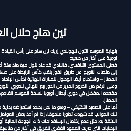
تين هاج حلال الع
بنهاية الموسم الأول للهولندي إريك تين هاج على رأس القيادة ا
نوعية على أكثر من صعيد؛
فعلى المستوى التنافسي، فالنادي قد عاد لأول مرة منذ ستة أ
إلى منصات التتويج عن طريق الفوز بلقب كأس الرابطة على حساب 
الممتاز –
واستطاع أيضا الوصول للمباراة النهائية لكأس الإتحاد 
وعلى الرغم من الخروج المرير من الدور ربع النهائي للدوري الأور
مقعده المفضل في دوري أبطال أوروبا لنسخة الموسم القادم، بعد
الممتاز.
أما على الصعيد التكتيكي – وهو ما نحن بصدد استعراضه بداية من
تلك الجوانب قد شهدت تطورا ملحوظا، إذا تم أخذ بعض العوام
اللائقة به: مثل عدم إكتمال الإستقدامات ذات الجودة العالية
الإصابات التي ضربت العمود الفقري للفريق في أكثر من مناسب