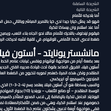
الشريحة السابقة
الشريحة التالية
أما بتحركه للأمام
فهو قد يمثل خيارا جيدا لدي خيا بالتمرير المباشر وبالتالي حمل 
أما عند استلام وان بيساكا للكرة
فيقوم ليندلوف بالتحرك للأمام مائلا نحو اتجاه بناء اللعب، ويصبح
ضغط لاعبي الخط الأمامي لتوتنهام، في تقنية تشبه تحركات الرجل 
مانشستر يونايتد - أستون فيللا
بعد بضعة أيام من مواجهة توتنهام وبنفس غيابات عناصر الخط ا
أستون فيلا، الفريق الصاعد بقوة تحت قيادة مديره الفني الجد
المتقدم ولكن هذه المرة كعنصر تمويه للخروج من الضغط العالي
المزدوج: كاسيميرو أو ايريكسن.
اليونايتد الحامل للكرة بالإضافة إلى لاعب المحور المتأخر كاس
خصومهم عند استلام الكرة، وهي من ضمن الأفكارالمعتادة لم
ففي مواجهة أربعة لاعبين يشكلون عناصر خط الضغط الأول، يصع