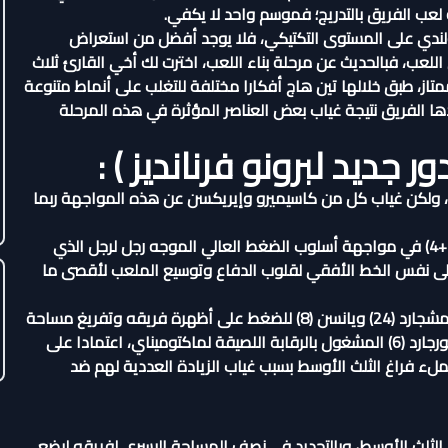
لعب الفريق بالتدريج؛ فموسم واحد لا يكفي.
لهولندي على المستوى التكتيكي، فلا يوجد أفضل من استعراض
اللعب، فبالحديث عن مرحلة بناء اللعب، اخترت لك أخي القارئ ثلاث
متاز، طبق خلالها تين هاج أفكارا مختلفة للتغلب على أنماط متنوعة
ا الفريق نتيجة غياب بعض العناصر المؤثرة في هذه المرحلة
ر جديد لبرونو فرنانديز ) :
يتد، ولكن غياب كل من كاسيميرو وإيريكسن عن هذه المواجهة ربما
وبالتالي كان اختيار تين هاج في هذه المباراة ببناء اللعب برسم (1+4) في مواجهة أسلوب الضغط العالي الموجه رجل لرجل الذي
لى نفس الخط الأفقي لقلوب الدفاع وتوسيع الملعب لأقصى ما
الهدف الرئيسي لتين هاج كان سحب لاعبي الوسط المتقدمين دامشجارد (24) ويانسن (8) للضغط على أظهرة فريقه وتفريغ مساحة
شاسعة في الثلث الأوسط لا يتواجد فيها من لاعبي برنتفورد إلا نورجارد (6) المشغول بالرقابة اللصيقة لماكتوميناي، اعتمادا على
ملء فراغ الثلث الأوسط بسبب غياب الزيادة العددية لهم ضد
 إلى الثلث الأوسط، وبالتحديد في نصف المساحة اليسرى لفريقه ليضع