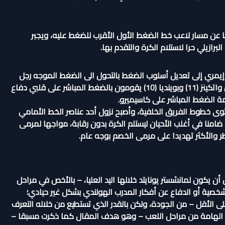
ديا عن مسار لاعب خط الضغط الأول الأقرب للضغط عليه، ويجبر
برازيلي حرا لاستلام الكرة والتقدم بها.
يمري إلى تعديل أسلوب الضغط بالتحول الى الضغط الموجه رجل
لرجل على جميع عناصر الخطوط الخلفية لليونايتد، إذ أصبح كل من واتكينز (11) وبوينديا (10) يقومون بالضغط المباشر على قلبي دفاع
فيللا ميزة الزيادة العددية (6 ضد 5) على مستوى خطوط الفريق الخلفية، وأصبح نزول أحد عناصر الخط الأمامي
امنا في أغلب الأحيان ليستلم الكرة بدون رقابة، مواجها لمرمى
 والأكثر تهديدا على مرمى الخصم بوجه عام.
أن يكون لمانشستر يونايتد خلالها اليد العليا، – بالأخص في مراحل
شخصية أو الدفاع عن أفكار المدرب الهولندي بشكل غير حيادي؛
ى الأقل – من الجودة، ولكن بالقدر الذي تستطيع من خلاله التعرف
لة الهامة من مراحل اللعب – وهو هدف المقال كما ذكرت مسبقا –