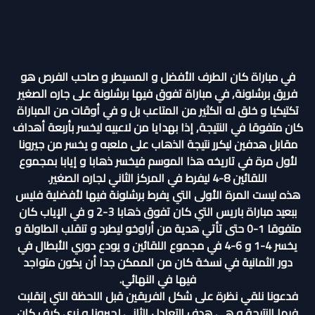
في مباراة كان الطرف الأفضل و المسيطر و صاحب الفرص هو
فريق برشلونة, في مباراة تفوق فيها برشلونة على جاره الصغير
تكتيكيا و خلق له الكثير من المتاعب بل و في أوقات من المباراة
كان متفوقا في النتيجة, إذا بهدايا من لاعبيه ليخسر بأربعة أهداف
مقابل هدفين ليكرر نتيجة الذهاب على ملعبه و يخسر من جيرونا
لأول مرة في تاريخه هذا الموسم فيخسر ذهابا و إيابا بمجموع
اللقائين 8-4 ليفرط في المركز الثاني لجاره الصغير.
هذه ليست المرة الأولى التي يفرط برشلونة فيها لأفضلية فليس
ببعيد مباراة باريس التي كان تفوق ذهابا 3-2 و في الإياب كان
متفوقا 1-0 حتى تأتي هدية من أراوخو ليطرد و تنقلب الطاولة و
يخسر 4-1 و 6-4 في مجموع اللقائين و يودع دوري الأبطال في
دور الثمانية في نسخة كان من الممكن جدا أن يكون متواجد
فيها في النهائي.
فدعونا نلقي نظرة على شكل الفريقين قبل اللحظة التي إنقلبت
فيها النتيجة و هي هدف التعادل الثاني لجيرونا و نرى كيف كان