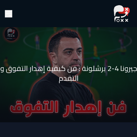
جيرونا 4-2 برشلونة : فن كيفية إهدار التفوق و
التقدم