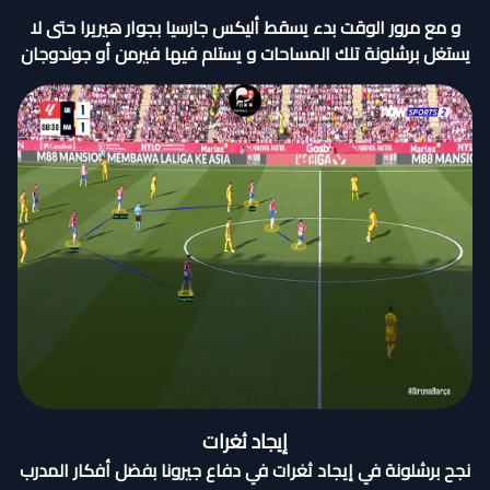
و مع مرور الوقت بدء يسقط أليكس جارسيا بجوار هيريرا حتى لا
يستغل برشلونة تلك المساحات و يستلم فيها فيرمن أو جوندوجان
إيجاد ثغرات
نجح برشلونة في إيجاد ثغرات في دفاع جيرونا بفضل أفكار المدرب