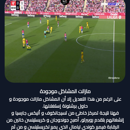
مازالت المشاكل موجودة
على الرغم من هذا التعديل إلا أن المشاكل مازالت موجودة و
حاول برشلونة إستغلالها.
فهنا نتيجة تمركز خاطئ من تسيجانكوف و أليكس جارسيا و
إنشغالهم بتقدم روبيرتو, أصبح جوندوجان و كريستينسن خالين من
الرقابة فيمرر كوندي ليامال الذي يمرر لكريستينسن و من ثم