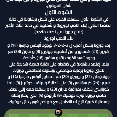
شكل الفريقين.
الشوط الأول
في الشوط الأول سنسلط الضوء على شكل برشلونة في حالة
الضغط العالي (بناء اللعب لجيرونا) و شكلهم في حالة الثلث الأخير
(دفاع جيرونا في نصف ملعبه).
بناء اللعب لجيرونا
بدء جيرونا بشكل أقرب ل 3-2-2-3 بوجود أليكس جارسيا (14) و
هيريرا (21) كمحاور و من أمامهم جوتيريز (3) و مارتن (23) مع
وجود تسيجانكوف (8) و سافيو (16) كأجنحة.
بينما إعتمد برشلونة في ضغطه على رقابة فردية شديدة على
لاعبي جيرونا برقابة مهاجمي برشلونة لمدافعي جيرونا,
جوندوجان (22) و روبيرتو (20) مع المحاور أليكس جارسيا (14) و
هيريرا (21) كريستينسن (3) على الدائرة و يراقب جوتيريز (3) بينما
كوبارسي يتكلف بمراقبة مارتن (23) و يسقط معه إللى نصف
ملعب جيرونا ليترك دوفبيك (9) لأراوخو (4) الذي يمتاز بكتلة
جسمانية كبيرة تتيح له التعامل مع مهاجم شرس مثل دوفبيك.