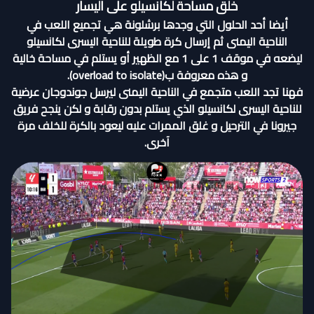
خلق مساحة لكانسيلو على اليسار
أيضا أحد الحلول التي وجدها برشلونة هي تجميع اللعب في
الناحية اليمنى ثم إرسال كرة طويلة للناحية اليسرى لكانسيلو
ليضعه في موقف 1 على 1 مع الظهير أو يستلم في مساحة خالية
و هذه معروفة ب(overload to isolate).
فهنا تجد اللعب متجمع في الناحية اليمنى ليرسل جوندوجان عرضية
للناحية اليسرى لكانسيلو الذي يستلم بدون رقابة و لكن ينجح فريق
جيرونا في الترحيل و غلق الممرات عليه ليعود بالكرة للخلف مرة
آخرى.