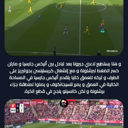
و هنا يستطيع لاعبي جيرونا بعد تبادل بين أليكس جارسيا و مارتن
كسر الضغط لبرشلونة و مع إنشغال كريستينسن بجوتيريز على
الطرف و تركه للعمق خاليا يتقدم أليكس جارسيا في المساحة
الخالية في العمق و يمرر لتسيجانكوف و يصلوا لمنطقة جزاء
برشلونة و لكن كانسيلو ينجح في قطع الكرة.