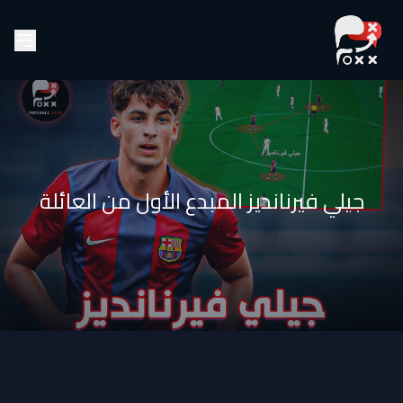
جيلي فيرنانديز المبدع الأول من العائلة