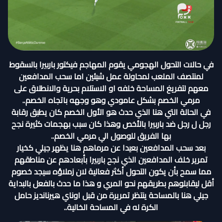
في حالات التحول الهجومي يقوم المهاجم فيكتور باربيرا بالسقوط
لمنتصف الملعب لمحاولة عمل شيئين اما سحب المدافعين
معهم لتفريغ المساحة خلفه او الاستلام بحرية والانطلاق على
مرمي الخصم بشكل عامودي وهو وجهه باتجاه الخصم..
في الحالة التي هنا الذي حدث هو الأول الخصم كان يطبق رقابة
رجل ل رجل ضد باربيرا بالأخص وهذا كان سبب بهجمات كثيرة نجح
بها الفريق للوصول الي مرمي الخصم..
بعد سحب المدافعين بعيدا عن مرماهم هنا يظهر جيلي كخيار
تمرير خلف المدافعين الذي نجح باربيرا بأبعادهم عن مناطقهم
مما سمح بأن يكون التحول أكثر فعالية لان زملاؤه سيجد خصوم
أقل ليقابلوهم بطريقهم نحو المري و هذا ما حدث بالفعل بالبداية
جيلي هنا بالمساحة ينتظر تمريرة من قبل اوناي هيرنانديز حامل
الكرة له في المساحة الخالية..