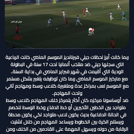
ربما كانت أبرز لحظات جيلي فيرنانديز الموسم الماضي كانت الرباعية
التي سجلها جيلي ضد منتخب ألمانيا تحت 17 سنة في البطولة
الودية التي أقيمت في شهر فبراير الماضي في بداية السنة..
مع ماركيز الموسم الماضي ربما كان توظيفه يتغير بشكل مستمر
مع الموسم لعب بمراكز عدة ومتغيرة كلاعب وسط ومهاجم ثاني
وتحت المهاجم..
ضد أوساسونا مركزه كان أكثر يتمركز خلف المهاجم كلاعب وسط
متواجد بين الخطين الأخيرين أو خط الدفاع وخط الوسط للخصم
في الحالة الدفاعية بحيث يكون لاعب متواجد لكي يكون محطة
ويستلم الكرة بين الخطوط ويساعد المهاجم من خلال تشتيت
الرقابة من حوله ويسهل المهمة على القادمين من الخلف ومن