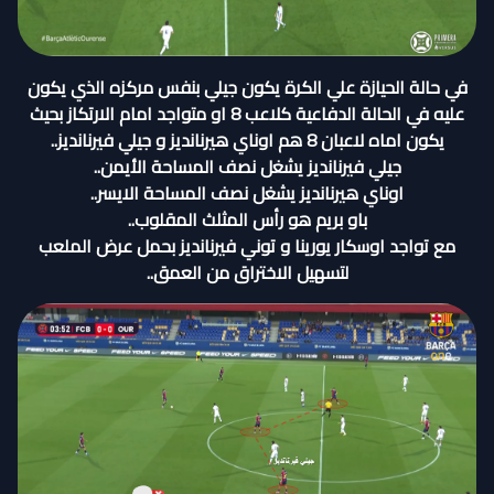
في حالة الحيازة علي الكرة يكون جيلي بنفس مركزه الذي يكون
عليه في الحالة الدفاعية كلاعب 8 او متواجد امام الارتكاز بحيث
يكون اماه لاعبان 8 هم اوناي هيرنانديز و جيلي فيرنانديز..
جيلي فيرنانديز يشغل نصف المساحة الأيمن..
اوناي هيرنانديز يشغل نصف المساحة الايسر..
باو بريم هو رأس المثلث المقلوب..
مع تواجد اوسكار يورينا و توني فيرنانديز بحمل عرض الملعب
لتسهيل الاختراق من العمق..