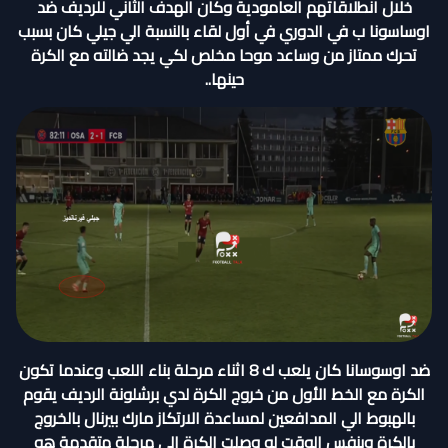
خلال انطلاقاتهم العامودية وكان الهدف الثاني للرديف ضد
اوساسونا ب في الدوري في أول لقاء بالنسبة الي جيلي كان بسبب
تحرك ممتاز من وساعد موحا مخلص لكي يجد ضالته مع الكرة
حينها..
ضد اوسوسانا كان يلعب ك 8 اثناء مرحلة بناء اللعب وعندما تكون
الكرة مع الخط الأول من خروج الكرة لدي برشلونة الرديف يقوم
بالهبوط الي المدافعين لمساعدة الارتكاز مارك بيرنال بالخروج
بالكرة وبنفس الوقت لو وصلت الكرة الي مرحلة متقدمة هو