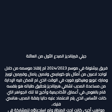
جيلي فيرنانديز المبدع الأول من العائلة
فريق برشلونة في موسم 2024/2023 تم إنقاذ موسمه من خلال
تواجد لاعبين من أمثال باو كوبارسي ولامين يامال وفيرمين لوبيز
ومارك غويو وهيكتور فورت في الوقت الذي لم تتمكن فيه الإدارة
من مساعدة المدرب تشافي هيرنانديز بتحقيق طلباته هو بنفسه
قام بالغوص في أعماق الأكاديمية وأخرج لنا تلك الجواهر التي
كانت الأساس الذي يتم الاعتماد عليه حاليا رفقة المدرب هانسي
فليك..
مواهب أخري كانت تحت المنظار وتم استدعاؤه للمشاركة في