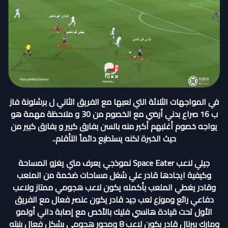
في المواجهات الثلاثة التي لعبها مع الفريق الثاني ل برشلونة فاز
ب 16 صراع بدني أرضي مع الخصوم من 30 و ملاحظة مهمة هو
يواجه خصوم أغلبهم أكبر منه بالسن بفارق كبير و بفارق كبير من
حيث الخبرة لكنه يستطيع دائماً التأقلم..
جيلي لاعب Space Eater نموذجي يعرف متي يغزو المساحة
وكيفية ايجادها قادر علي شغل مساحات ضخمة من الملعب
وقادر يغطي الملعب بأكمله يكون لاعب هجومي ممتاز ولاعب
دفاعي رائع وموزع لعب جيد قادر يكون عنصر فعال مع الفريق
الأول تحت قيادة هانسي فليك بالأخص مع إصابة داني أولمو
ومارك بيرنال قادر يكون لاعب 8 ومحور هجومي بشكل فعال بنيته