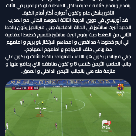
يتقدم ويقدم كثافة عددية بداخل المنطقة او خيار تمرير في الثلث
الأخير بشكل عام وتكون أدواره أكثر أمام الكرة..
ضد أورنيسي في دوري الدرجة الثالثة الموسم الحالي مع المدرب
الجديد ألبرت سانشيز في الحالة الدفاعية جيلي فيرنانديز يكون بالخط
الثاني من الضغط حيث يقوم البرت سانشيز بتقسيم خطوط الدفاعية
الي اربع خطوط 4 مدافعين و امماهم الارتكاز باو بريم و امامهم
خط رباعي خلف المهاجم و امامهم المهاجم..
جيلي فيرنانديز يكون هو اللاعب المتواجد بالخط الثالث و يكون علي
جانب الملعب الأيمن كلاعب 8 و تكون مناطقه التي يدافع عنها و
ملزمة منه هي بالجانب الأيمن الداخلي و العمق..