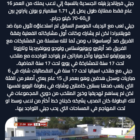
جيلي فيرنانديز بنيته الجسدية بالنسبة إلي لاعب يملك من العمر 16
عام فقط ممتازة طول يصل إلي 1.71 سنتميتر و بوزن يتراوح بين
ال60-70 كيلو جرام..
جيلي لعب مع الرديف الموسم السابق تم استدعاؤه لأول مرة ضد
فوينلابرادا لكن لم يشارك وكانت أول مشاركاته الفعلية رفقة
الفريق ضد أوساسونا ب ومن ثما تلته سلسلة من المشاركات مع
الفريق ضد أرنتيرو ويونيونستاس ولوجو وبونفيردينا وتارزونا
وديبورتيفو لاكرونيا وأخر مباراتين لم يتواجد لتواجده مع منتخب
تحت 17 سنة للمشاركة في يورو تحت 17 سنة الماضية..
جيلي مع منتخب اسبانيا تحت 17 سنة في الاقصائيات شارك في 6
مباريات وسجل هدفين وهو بعمر ال 15 عام يعني أصغر من الفئة
التي يلعب ضدها بسنتين كاملتين وشارك في بطولة اليورو نفسها
لكن لم يساهم تهديفيا وخرج المنتخب من دوري المجموعات في
تلك البطولة كان المدرب يشركه كجناح خط أكثر من لاعب وسط او
تحت المهاجم في المساحات التي يحب جيلي التواجد بها..