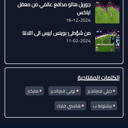
جوريل هاتو مدافع عالمي من معقل
اياكس
16-12-2024
من شؤطئ بوينس ايرس الى اتلانتا
11-02-2024
الكلمات المفتاحية
جيلي فيرنانديز
توني فيرنانديز
ماركيز
برشلونة ب
هانسي فليك