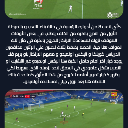
كأي لاعب 8 من أدواره الرئيسية في حالة بناء اللعب و بالمرحلة
الأول من التدرج بالكرة من الخلف يتطلب في بعض الأوقات
الموقف نزوله لمساعدة الارتكاز للخروج بالكرة في مثل تلك
المواف هنا حيث الخصم يضغط بثلاث لاعبين علي الإثنين مدافعين
اندرياس كوينكا و اليكس اولميدو و معهم الارتكاز باو بريم فلا
يوجد خيار اخر امام حامل الكرة هنا اليكس اولميدو غير التشتيت او
التمرير بشكل عامودي في العمق لاحد لزميله الذي سيهبط لكي
يظهر كخيار تمرير أمامه للخروج من هذا المأزق كما حدث بتلك
اللقطة هنا بعد نزول جيلي لمساعدة أولميدو..