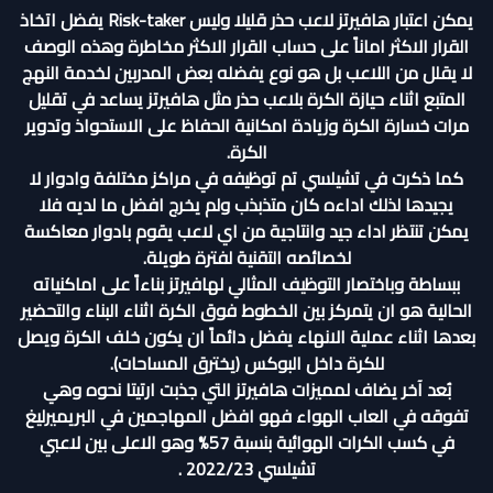
يمكن اعتبار هافيرتز لاعب حذر قليلا وليس Risk-taker يفضل اتخاذ
القرار الاكثر اماناً على حساب القرار الاكثر مخاطرة وهذه الوصف
لا يقلل من اللاعب بل هو نوع يفضله بعض المدربين لخدمة النهج
المتبع اثناء حيازة الكرة بلاعب حذر مثل هافيرتز يساعد في تقليل
مرات خسارة الكرة وزيادة امكانية الحفاظ على الاستحواذ وتدوير
الكرة.
كما ذكرت في تشيلسي تم توظيفه في مراكز مختلفة وادوار لا
يجيدها لذلك اداءه كان متذبذب ولم يخرج افضل ما لديه فلا
يمكن تنتظر اداء جيد وانتاجية من اي لاعب يقوم بادوار معاكسة
لخصائصه التقنية لفترة طويلة.
ببساطة وباختصار التوظيف المثالي لهافيرتز بناءاً على اماكنياته
الحالية هو ان يتمركز بين الخطوط فوق الكرة اثناء البناء والتحضير
بعدها اثناء عملية الانهاء يفضل دائماً ان يكون خلف الكرة ويصل
للكرة داخل البوكس (يخترق المساحات).
بُعد آخر يضاف لمميزات هافيرتز التي جذبت ارتيتا نحوه وهي
تفوقه في العاب الهواء فهو افضل المهاجمين في البريميرليغ
في كسب الكرات الهوائية بنسبة 57% وهو الاعلى بين لاعبي
تشيلسي 2022/23 .