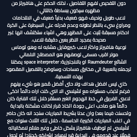
دون التفحيص لفهم التفاصيل ، لذلك الحكم على هافيرتز من
مظهره سيكون ببساطة كالتالي :
لاعب طويل ونحيف فهو ضعيف بدنياً ضعيف في الالتحامات
ومراوغ سيء بالنظر لطوله وعدم قدرته على السيطرة على الكرة
احكام مسبقة بُنيت على المظهر وهي اشياء ستكتشف انها غير
صحيحة بمجرد النظر بعين دقيقة للاعب.
نوعية هافيرتز واكثر لاعب كبروفايل مشابه له وهو توماس
مولر اقرب مسمى لوصفهم هو المصطلح الالماني
الشائع Raumdeuter او بالانجليزية: space interpreter يمكننا
ترجمته بالعربية الى مخترق مساحات وساوضح بالتفصيل المقصود
بهذه التسمية.
كاي ليس افضل هداف ولا حتى أفضل مُمرر هو شيء بينهم
فرغم تذبذب مستواه مع تشيلسي الا انني كنت اراه دائماً اذكى
لاعبي الفريق في خط الهجوم الغير مستقر خلال تلك الفترة كان
دائماً هو صاحب اعلى جودة اتخاذ قرار (كانت مشكلة بالبداية
وتحسنت فيما بعد) وان عدنا بشريط المباريات سنجد انه كان حاضر
في اغلب المباريات الكبيرة الحاسمة ، خلال تلك الثلاث سنوات مع
تشيلسي تم توظيف هافيرتز بشكل خاطئ وغير ملائم لامكانياته
فمثلا عند قدومه في البداية قرر لامبارد اشراكه كجناح! ثم تحول