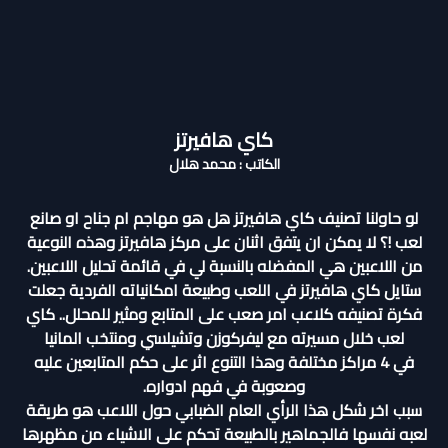
كاي هافيرتز
الكاتب : محمد هلال
لو حاولنا تصنيف كاي هافيرتز هل هو مهاجم ام جناح او صانع
لعب !؟ لا يمكن ان يتفق اثنان على مركز هافيرتز وهذه النوعية
من اللاعبين هي المفضله بالنسبة لي في قائمة تحليل اللاعبين.
ستايل كاي هافيرتز في اللعب وطبيعة امكانياته الفردية جعلت
فكرة تصنيفه كلاعب امر صعب على المتابع ومثير للمحلل.. كاي
لعب خلال مسيرته مع ليفركوزن وتشيلسي ومنتخب المانيا
في 4 مراكز مختلفة وهذا التنوع اثر على حكم المتابعين عليه
وصعوبة في فهم ادواره.
سبب اخر شكل هذا الرأي العام الضبابي حول اللاعب هو طريقة
لعبه نفسها فالجماهير بالطبيعة تحكم على الاشياء من مظهرها