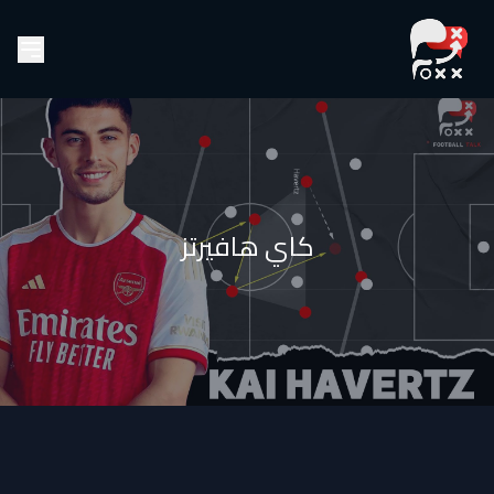
كاي هافيرتز