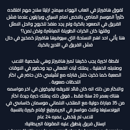
تفوق هافيرتز في العاب الهواء سيمنح ارتيتا سلاح مهم افتقده
كثيراً الموسم الماضي بالاخص امام السيتي وبرايتون عندما فشل
الفريق في الصعود بالكرة ولم يجد منفذ للخروج والحل الامثل
وقتها كان الكرات الطويلة المباشرة ولكن لمن!؟
هنا يأتي احد اهم الاسلحة التي سيوفرها هافيرتز كمخرج في حال
فشل الفريق في التدرج بالكرة.
نقطة اخيرة يجب ذكرها تميز هافيرتز وهي شخصية اللاعب
وصلابته الذهنية .. يمتلك ثبات انفعالي جيد وحضور في الاوقات
الصعبة كما ذكرت خلال فترته مع تشيلسي كان حاضر في اكثر
اللحظات صعوبة .
والاكثر من ذلك انه كان قائد لفريقه ليفركوزن في اخر مواسمه
هناك بعمر 20 سنة فقط .. فوق ذلك يمتلك خبرة جيدة اكثر
من 35 مباراة دولية مع المنتخب الالماني موسمان كاساسي في
البوندسليغا وثلاث مواسم في البريميرليغ ارقام كبيرة بالنسبة
للاعب لم يتخطى عمره 24 عام
ارسنال فريق ينطبق عليه المقولة البريطانية: