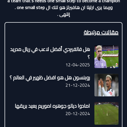
a team that’s needs one small step to become a champion
وربما يرى ارتيتا ان هافيرتز هو تلك ال one small step .
إنتهى .
مقالات مرتبطة
هل فالفيردي أفضل لاعب في ريال مدريد
؟
12-04-2025
روبنسون هل هو افضل ظهير في العالم ؟
21-12-2024
امادوا ديالو جوهره اموريم يعيد بريقها
20-12-2024