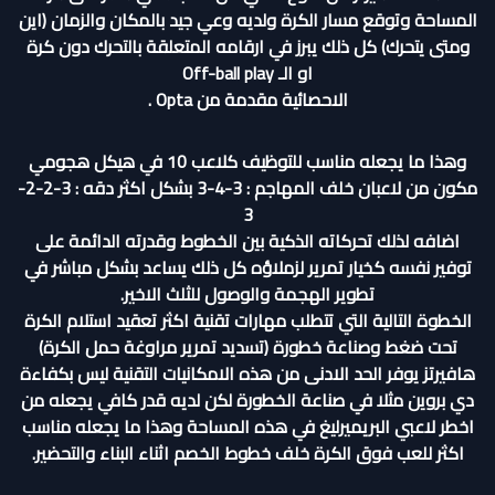
المساحة وتوقع مسار الكرة ولديه وعي جيد بالمكان والزمان (اين
ومتى يتحرك) كل ذلك يبرز في ارقامه المتعلقة بالتحرك دون كرة
او الـ Off-ball play
الاحصائية مقدمة من Opta .
وهذا ما يجعله مناسب للتوظيف كلاعب 10 في هيكل هجومي
مكون من لاعبان خلف المهاجم : 3-4-3 بشكل اكثر دقه : 3-2-2-
3
اضافه لذلك تحركاته الذكية بين الخطوط وقدرته الدائمة على
توفير نفسه كخيار تمرير لزملاؤه كل ذلك يساعد بشكل مباشر في
تطوير الهجمة والوصول للثلث الاخير.
الخطوة التالية التي تتطلب مهارات تقنية اكثر تعقيد استلام الكرة
تحت ضغط وصناعة خطورة (تسديد تمرير مراوغة حمل الكرة)
هافيرتز يوفر الحد الادنى من هذه الامكانيات التقنية ليس بكفاءة
دي بروين مثلا في صناعة الخطورة لكن لديه قدر كافي يجعله من
اخطر لاعبي البريميرليغ في هذه المساحة وهذا ما يجعله مناسب
اكثر للعب فوق الكرة خلف خطوط الخصم اثناء البناء والتحضير.