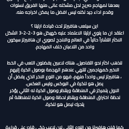
بعدها لمهاجم صريح لحل مشكله عانى منها الفريق لسنوات
وقدم اداء جيد لكنه ليس افضل ما يمكن اخراجه منه.
اين سيلعب هافيرتز تحت قيادة ارتيتا ؟
اعتقد ان ما ينوي ارتيتا الاعتماد عليه كهيكل هو 3-2-2-3 الشكل
الاكثر انتشاراً حالياً في العالم والانجح تصوري ان هافيرتز سيكون
واحد من اللاعبان خلف المهاجم.
لنذهب اكثر نحو التفاصيل.. هناك لاعبين يفضلون اللعب في الخط
الاخير كمهاجمين تنتهي عندهم الهجمة بوصول الكرة إليهم
،
هافيرتز ليس واحداً منهم، فهو من النوع الاخر الذي يفضل أن
يصل هو للكرة في البوكس وليس العكس.
الاول يتمركز في المنطقة وينتظر وصول الكرة له الثاني يؤخر
لحظة اختراق المنطقة وينتظر لحظة وصول الكرة للمنطقة ثم
يتحرك ليصل هو للكرة.
كما قلت هافيرتز من النوع الثاني لان لاعب ذكي قادر على قراءة