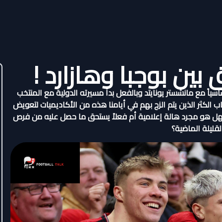
 بين بوجبا وهازارد !
سياً مع مانشستر يونايتد وبالفعل بدأ مسيرته الدولية مع المنتخب
ب الكثر الذين يتم الزج بهم في أيامنا هذه من الأكاديميات لتعويض
، فهل هو مجرد هالة إعلامية أم فعلاً يستحق ما حصل عليه من فرص
قليلة الماضية؟