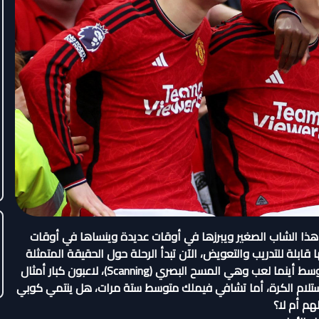
ا هذا الشاب الصغير ويبرزها في أوقات عديدة وينساها في أوقات
ابلة للتدريب والتعويض، الآن تبدأ الرحلة حول الحقيقة المتمثلة
بكيان اللاعب وما هو عليه، وعلينا ذكر أهم مهارة للاعب خط الوسط أينما لعب وهي المسح البصري (Scanning)، لاعبون كبار أمثال
استلام الكرة، أما تشافي فيملك متوسط ستة مرات، هل ينتمي كوبي
لهم أم لا؟