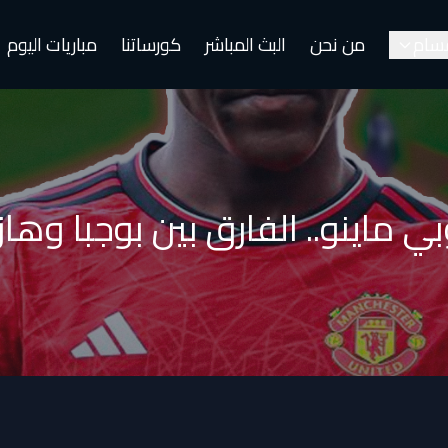
قسام
من نحن
البث المباشر
كورساتنا
مباريات اليوم
ي ماينو.. الفارق بين بوجبا وهازا