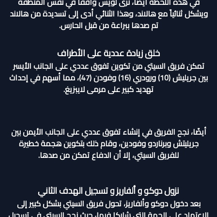
في هذه اللحظة أيضاً، نرى لويس واقفاً في نفس المنطقة
ويشكل ثنائياً مع هالاند، وهذا الثنائي أدى إلى تسديدة من هالاند
تم صدها ببراعة من قبل الحارس.
خلق زيادة عددية على الأطراف
تمكن فريق السيتي من تكوين تفوق عددي على الجانب الأيسر
بين جريليش (10) ورودري (16) وفودن (47)، مما أسهم في إحداث
تهديد كبير على مرمى لايبزيغ.
أيضًا، نجح الفريق في إنشاء تفوق عددي على الجانب الأيمن بين
جريليتش وبرناردو وفودين، وقام ذلك بتكوين هجمة خطيرة
للفريق السيتي، إلا أن الدفاع تمكن من صدها.
نزول دوكو و ألفاريز و تسجيل الهدف الثاني
بعد دخول دوكو وألفاريز، تحول فريق السيتي بشكل كبير إلى
الاعتماد على الجهة التي شاركا فيها، حيث نجح السيتي في تسجيل