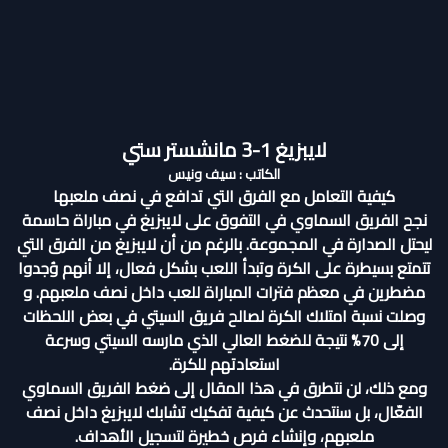
لايبزيغ 1-3 مانشستر ستي
الكاتب : سيف ونيس
كيفية التعامل مع الفرق التي تدافع في نصف ملعبها
نجح الفريق السماوي في التفوق على لايبزيغ في مباراة حاسمة
ليحتل الصدارة في المجموعة. بالرغم من أن لايبزيغ من الفرق التي
تتمتع بسيطرة على الكرة وتبدأ اللعب بشكل فعال، إلا أنهم وُجدوا
مضطرين في معظم فترات المباراة للعب داخل نصف ملعبهم. و
وصلت نسبة امتلاك الكرة لصالح فريق السيتي في بعض اللحظات
إلى 70% نتيجة للضغط العالي الذي مارسه السيتي وسرعة
استعادتهم للكرة.
ومع ذلك، لن نتطرق في هذا المقال إلى ضغط الفريق السماوي
الفعّال، بل سنتحدث عن كيفية تفكيك تشابك لايبزيغ داخل نصف
ملعبهم، وإنشاء فرص خطيرة لتسجيل الأهداف.