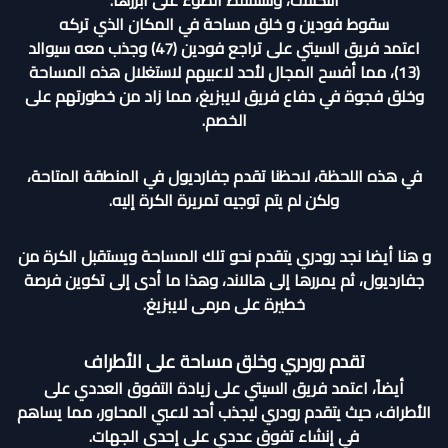
التكتلات، وسنسلط الضوء على أبرزها.
سقوط فودين و خلق مساحة في المكان الذي تركه
اعتمد فريق السيتي على تراجع فودين (47) وجذب معه سيوالد
(13)، مما أفسح المجال لأحد لاعبيهم لاستغلال هذه المساحة
وخلق فجوة في دفاع فريق لايبزيغ، مما زاد من خطورتهم على
الخصم.
في هذه اللحظة، لاحظنا تقدم جفارديول في المنطقة المتاحة،
ولكن لم يتم توجيه تمريرة الكرة إليه.
و هنا أيضا نجد رودري يتقدم نحو تلك المساحة ويستقبل الكرة من
جفارديول، ثم يمررها إلى هالاند، وهذا ما أدى إلى تكوين فرصة
خطيرة على مرمى لايبزيغ.
تقدم روردري وخلق مساحة على الأطراف
أيضاً، اعتمد فريق السيتي على زيادة التفوق العددي على
الأطراف، حيث يتقدم رودري ليجذب أحد لاعبي المحاور، مما يساهم
في إنشاء تفوق عددي على إحدى الجهات.