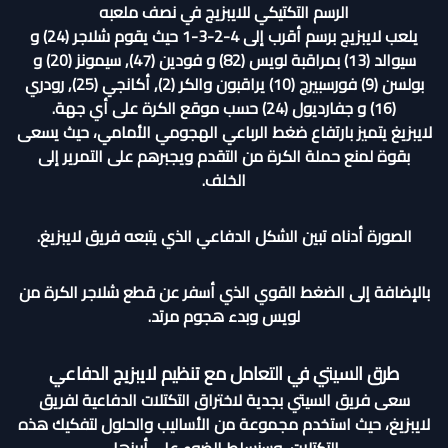
الرسم التكتيكي للايبزيج في نصف ملعبه
يلعب لايبزيج برسم أقرب إلى 4-2-3-1 حيث يقوم شلاجر (24) و
سيوالد (13) بمراقبة لويس (82) و فودين (47), سيمونز (20) و
بولسن (9) فورسبيرج (10) يراقبون والكر (2), أكانجي (25), رودري
(16) و جفارديول (24) حسب موقع الكرة على أي جهة.
لايبزيغ يتميز بارتفاع ضغط الرباعي الهجومي الأمامي، حيث يسعى
بقوة لمنع حملة الكرة من التقدم ويجبرهم على التمرير إلى
الخلف.
الصورة أدناه تبين الشكل الدفاعي الذي يتبعه فريق لايبزيغ.
بالإضافة إلى الضغط القوي الذي أسفر عن قطع شلاجر الكرة من
لويس وبدء هجوم مرتد.
طرق السيتي في التعامل مع تنظيم لايبزيج الدفاعي
سعى فريق السيتي بجدية لاختراق التكتلات الدفاعية لفريق
لايبزيغ، حيث استخدم مجموعة من الأساليب والحلول لتفكيك هذه