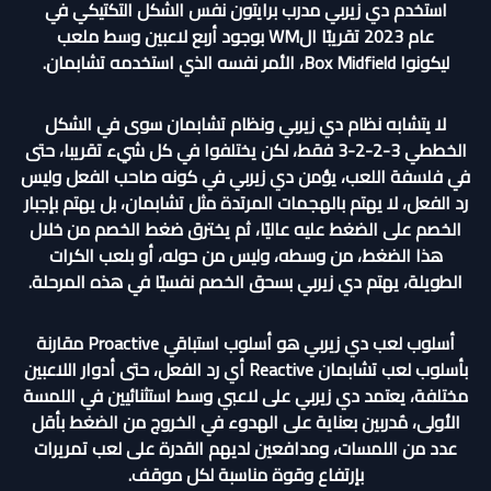
استخدم دي زيربي مدرب برايتون نفس الشكل التكتيكي في
عام 2023 تقريبًا الWM بوجود أربع لاعبين وسط ملعب
ليكونوا Box Midfield، الأمر نفسه الذي استخدمه تشابمان.
لا يتشابه نظام دي زيربي ونظام تشابمان سوى في الشكل
الخططي 3-2-2-3 فقط، لكن يختلفوا في كل شيء تقريبا، حتى
في فلسفة اللعب، يؤمن دي زيربي في كونه صاحب الفعل وليس
رد الفعل، لا يهتم بالهجمات المرتدة مثل تشابمان، بل يهتم بإجبار
الخصم على الضغط عليه عاليًا، ثم يخترق ضغط الخصم من خلال
هذا الضغط، من وسطه، وليس من حوله، أو بلعب الكرات
الطويلة، يهتم دي زيربي بسحق الخصم نفسيًا في هذه المرحلة.
أسلوب لعب دي زيربي هو أسلوب استباقي Proactive مقارنة
بأسلوب لعب تشابمان Reactive أي رد الفعل، حتى أدوار اللاعبين
مختلفة، يعتمد دي زيربي على لاعبي وسط استثنائيين في اللمسة
الأولى، مُدربين بعناية على الهدوء في الخروج من الضغط بأقل
عدد من اللمسات، ومدافعين لديهم القدرة على لعب تمريرات
بإرتفاع وقوة مناسبة لكل موقف.