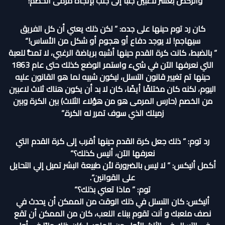
والركض بعشر لاعبين جنبًا إلى جنب بإتجاه مرمى الخصم! “
كان رد توم حينها على جده: ” لكن ذلك يعني أن كل الفريق
سيهاجم! لا يوجد دفاع أو هجوم أو شكل من الأساس!“
” بالضبط، كانت كرة القدم حينها أشبه برياضة الرغبي، لا تمتُّ للعبة
التي نعرفها الآن في شيء واستمر الوضع كذلك حتى عام 1863
حينها تم تغيير قانون التسلل، ليكون شبيه لما هو القانون عليه
اليوم، لكنه كان مختلفًا أيضًا، كان لا بد أن يكون هناك ثلاث لاعبين
من الخصم (حارس المرمى هو من هؤلاء الثلاث) بين الكرة وبين
زميلك الذي سوف تمرر له الكرة.”
رد توم: ” ذلك جعل كرة القدم حينها أقرب إلى كرة القدم التي
نعرفها الآن، أليس كذلك؟“
أكمل أليكس: ” لا ليس بالضرورة لأن طبيعة البشر تميل إلي التحايل
على القوانين“.
توم: ” ماذا تعني بذلك؟“
أليكس: كان التسلل في ذلك الوقت من الممكن أن يحدث في
نصف ملعبك و أنت تقوم ببناء اللعب، كان من الممكن أن تقع