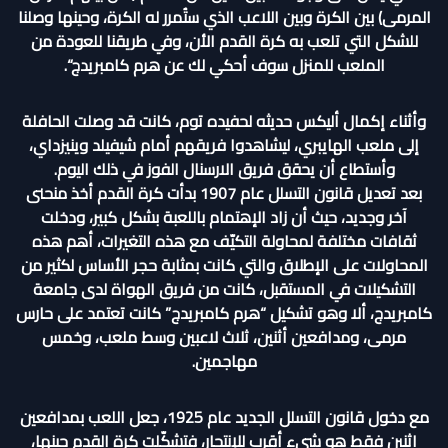
المرمى) بين الكرة وبين اللاعب الذي ستُمرر له الكرة، وحينها وصلنا
للشكل التي تلعب به كرة القدم الأن، وفي طريقنا للعودة من
الملعب للمنزل سوف أحكي لك عن هرم كامبريدج“.
وأثناء إكمال أليكس حديثه لحفيده توم، كانت قد وصلت الحافلة
إلى ملعب الهايبري، ليشاهدوا فريقهم أمام شيفيلد وينيزداي،
وأستطاع أن يحقق فريق الارسنال الفوز في ذلك اليوم.
بعد تعديل قانون التسلل عام 1907 بدأت كرة القدم أخذ منحنى
آخر وجديد، حيث أن زاد الإهتمام باللعبة بشكل كبير، ودخلت
ثقافات مختلفة لمحاولة التكيّف مع هذه التغيرات، أهم هذه
المحاولات على الإطلاق والتي كانت بمثابة حجر الأساس لكثير من
التشكيلات في المستقبل، كانت من فريق الهواة لدى جامعة
كامبريدج، ألا وهو تشكيل “هرم كامبريدج” كانت تعتمد على حارس
مرمى، ومدافعين أثنين، ثلاث لاعبين وسط ملعب، وخمس
مهاجمين.
مع دخول قانون التسلل الجديد عام 1925، جعل اللعب بمدافعين
اثنين فقط هو شيء أقرب للإنتحار، فتشكّلت كرة القدم حينها،