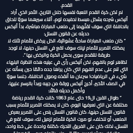
القدم.
لم تكن كرة القدم اللعبة نفسها خلال التاريخ، الأمر الذي أراد
أليكس شرحه بشكل مبسط لحفيده توم، أثناء سيرهما سويًا للحاق
بالحافلة التي سوف تقلّهما إلى ملعب المباراة مباشرة، بدأ أليكس
حديثه عن قانون التسلل:
“ كان ملعب المباراة ساحةً عشوائية، الكل يركض للأمام لأنك لا
يمكنك التمرير للأمام لإنك سوف تقع في التسلل حينها، لا توجد
طريقة للتقدم سوى بحمل الكرة والركض بها “.
تظاهر توم بالفهم، لكن أليكس رأى في عينيه هذه النظرة البلهاء
التي تنم على عدم الفهم التي كان يراها جده دائمًا حين يسأله عن
شيء في الرياضيات! سرعان ما أنقذه وصول الحافلة، جلسا سويًا
في الصف الأخير، أخرج أليكس ورقة من جيبه وبدأ بالرسم عليها،
وأكمل حديثه قائلًا:
” طوال القرن ال19 حتى عام 1863 كانت كرة القدم رياضة
مختلفة عن التي نعرفها اليوم، كان لا يمكنك التمرير للأمام بسبب
قانون التسلل حينها، كان قانون التسلل ينص على التمرير بعرض
الملعب أو للخلف، لو مررت الكرة للأمام لزميل لك، سوف تقع في
التسلل، لذلك كان على الفريق التحرك ككتلة واحدة على خط واحد،