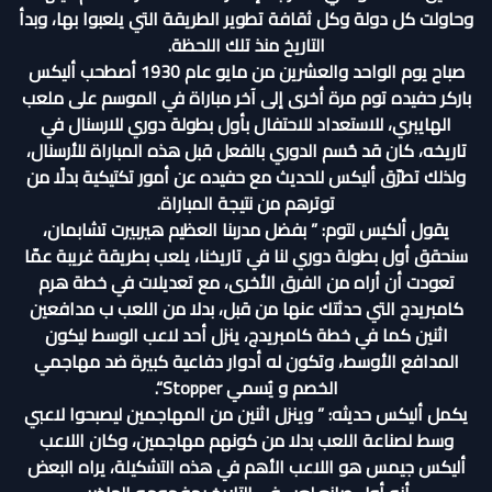
وحاولت كل دولة وكل ثقافة تطوير الطريقة التي يلعبوا بها، وبدأ
التاريخ منذ تلك اللحظة.
صباح يوم الواحد والعشرين من مايو عام 1930 أصطحب أليكس
باركر حفيده توم مرة أخرى إلى آخر مباراة في الموسم على ملعب
الهايبري، للاستعداد للاحتفال بأول بطولة دوري للارسنال في
تاريخه، كان قد حُسم الدوري بالفعل قبل هذه المباراة للأرسنال،
ولذلك تطرّق أليكس للحديث مع حفيده عن أمور تكتيكية بدلًا من
توترهم من نتيجة المباراة.
يقول ألكيس لتوم: ” بفضل مدربنا العظيم هيربيرت تشابمان،
سنحقق أول بطولة دوري لنا في تاريخنا، يلعب بطريقة غريبة عمّا
تعودت أن أراه من الفرق الأخرى، مع تعديلات في خطة هرم
كامبريدج التي حدثتك عنها من قبل، بدلا من اللعب ب مدافعين
اثنين كما في خطة كامبريدج، ينزل أحد لاعب الوسط ليكون
المدافع الأوسط، وتكون له أدوار دفاعية كبيرة ضد مهاجمي
الخصم و يُسمي Stopper“.
يكمل أليكس حديثه: ” وينزل اثنين من المهاجمين ليصبحوا لاعبي
وسط لصناعة اللعب بدلا من كونهم مهاجمين، وكان اللاعب
أليكس جيمس هو اللاعب الأهم في هذه التشكيلة، يراه البعض