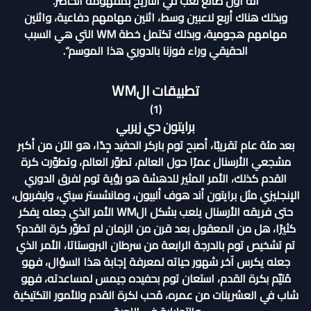
أنه أول صانع لعب في التاريخ بمفهومه الحاضر.
وبذلك هناك أربع لاعبين وسط، اثنين مهامهم دفاعية، واثنين
مهامهم هجومية، وبذلك تكتمل خطة WM التي هي السبب
الحقيقي وراء فوزنا بالدوري هذا الموسم“.
تطبيقات الWM
(1)
برايتون دي زيربي
بعد مئة عام تقريبًا، أصبح توم باركر الحفيد جِدًا، هو الآن من أكبر
مشجعي الأرسنال عمرًا حول العالم، تطوّر العالم، وتطوّرت كرة
القدم كذلك، الأمر المثير للدهشة هو رؤية توم لفرق الدوري
الإنجليزي مثل برايتون أند هوف ألبيون، ومانشستر سيتي، وليفربول،
حتى فريقه الأرسنال يلعب بشكل الWM الأمر الذي جعله يفكر
كثيرًا، هل من المعقول بعد قرن من الزمان لم تطوّر كرة القدم؟
تم تشخيص توم بالدرجة الرابعة من سرطان البروستاتا، الأمر الذي
جعله يكرس آخر شهور حياته لمعرفة إجابة هذا السؤال، فهو
مُتيّم بكرة القدم، استعان توم بحفيده جيمس لمساعدته، فهو
شاب في العشرينات من عمره، مُحب لكرة القدم وللأمور التكتيكية