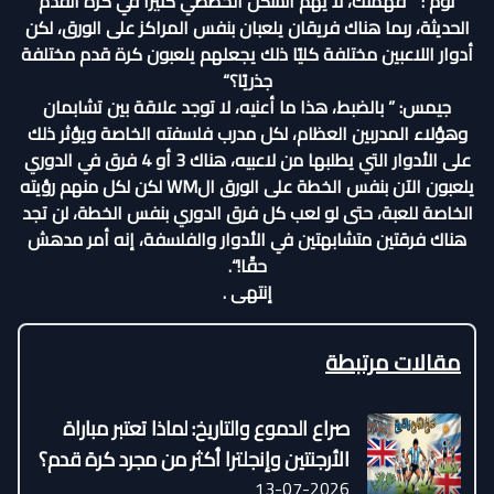
توم : ” فهمتك، لا يهم الشكل الخططي كثيرا في كرة القدم
الحديثة، ربما هناك فريقان يلعبان بنفس المراكز على الورق، لكن
أدوار اللاعبين مختلفة كليًا ذلك يجعلهم يلعبون كرة قدم مختلفة
جذريًا؟“
جيمس: ” بالضبط، هذا ما أعنيه، لا توجد علاقة بين تشابمان
وهؤلاء المدربين العظام، لكل مدرب فلسفته الخاصة ويؤثر ذلك
على الأدوار التي يطلبها من لاعبيه، هناك 3 أو 4 فرق في الدوري
يلعبون الآن بنفس الخطة على الورق الWM لكن لكل منهم رؤيته
الخاصة للعبة، حتى لو لعب كل فرق الدوري بنفس الخطة، لن تجد
هناك فرقتين متشابهتين في الأدوار والفلسفة، إنه أمر مدهش
حقًا!“.
إنتهى .
مقالات مرتبطة
صراع الدموع والتاريخ: لماذا تعتبر مباراة
الأرجنتين وإنجلترا أكثر من مجرد كرة قدم؟
13-07-2026