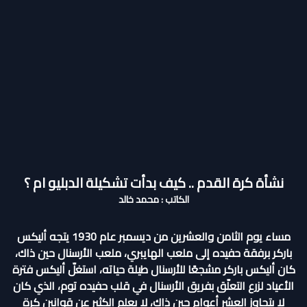
نشأة كرة القدم .. كيف بدأت تشكيلة الدبليو ام ؟
الكاتب : محمد خالد
مساء يوم الثامن والعشرين من ديسمبر عام 1930 يتجه أليكس
باركر برفقة حفيده إلى ملعب الهايبري، ملعب الأرسنال حين ذاك،
كان أليكس باركر مشجعًا للأرسنال طيلة حياته، استغلّ أليكس فترة
الأعياد لزرع التعلّق بفريق الأرسنال في قلب حفيده توم، الذي كان
لا يتجاوز العشر أعوام حين ذاك، لا يعلم الكثير عن قوانين كرة