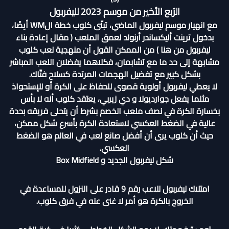
الرُبع الأخير من موسم 2023 لليفربول
مع انهيار موسم ليفربول الماضي، تبنّى كلوب خطة الWM أيضًا،
بدخول ترينت أليكساندر أرنولد لعمق الملعب (
مقال إعادة بناء
ليفربول من هنا
) من الممكن القول أن منهجية لعب كلوب
مشابهة إلى حد ما مع تشابمان، فكلاهما يفضلان اللعب المباشر
بشكل كبير مع تفضيل الهجمات المرتدة كسلاح فتّاك.
لا يعطي ليفربول أولوية قصوى للحفاظ على الكرة أو للإستحواذ
مثلما يفعل جوارديولا و دي زيربي، يعتقد كلوب أنه لا بأس
بخسارة الكرة في نصف ملعب الخصم بشرط أن يتحلى فريقه بحدة
عالية في الضغط العكسي لاستعادة الكرة بأسرع شكل ممكن،
حيث أن كلوب يرى أن أفضل صانع لعب في العالم هو الضغط
العكسي.
شكل ليفربول الجديد و Box Midfield
امتلاك ليفربول للاعب رقم 9 قادر على النزول للمساعدة في
الخروج بالكرة هو أمر لا غنى عنه في فرق كلوب.