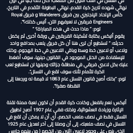
في التسلل في الثلث الأول من الملعب! كان ذلك جليًا في أول
نهائي شهده تاريخ كرة القدم، نهائي البطولة الأقدم في التاريخ،
كأس الإتحاد الإنجليزي بين فريق Wanderers و فريق Royal
Engineers فريقين لا نعرفهم الآن، أليس كذلك؟“.
توم: ” ماذا حدث في هذه المباراة؟ “
يقوم أليكس بكتابة تشكيلة الفريقين في ورقة أخرى ثم يكمل
حديثه: ” تستطيع أن ترى هنا أن كل فريق يلعب بمدافع واحد
ولاعب أو لاعبين خط وسط وباقي اللاعبين في خط الهجوم، وذلك
للإستفادة من الخلل الموجود في القانون حينها، سوف أضغط
عليك بكل لاعبي فريقي في منطقة جزائك وحينها لن تستطيع لعب
الكرة للأمام لأنك سوف تقع في التسلل“.
توم: “بذلك أصبح قانون التسلل عام 1863 لا قيمة له ورجعنا إلى
النقطة صفر!!“.
أليكس: نعم بالفعل وكادت كرة القدم أن تكون لعبة مملة لقلة
الإثارة وزيادة العشوائية، ولذلك ففي عام 1907 أصبح تطبيق
التسلل فقط في نصف ملعب الخصم، أي أن لا يمكن أن تقع في
التسلل في نصف ملعبك، إلى أن وصلنا إلى آخر تعديل عام 1925
الذي ينص على وجود لاعبين اثنين من الخصم ( من بينهم حارس