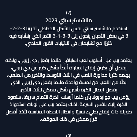
(2)
مانشستر سيتي 2023
استخدم مانشستر سيتي نفس الشكل الخططي تقريبا 3-2-2-
3 في بعض الأحيان يتحول إلى 3-3-1-3 الأمر الذي يتشابه فيه
كثيرًا مع تشابمان في ثلاثينيات القرن الماضي.
يعتمد بيب على أسلوب لعب استباقي مثلما يفعل دي زيربي، ولكنه
يفضل أن يكون إيقاع المباراة أبطأ بشكل كبير عن دي زيربي،
يهمه كثيرا مداورة اللعب في الثلث الأوسط والأخير من الملعب،
بدلًا من اللعب من لمسة واحدة مثلما يفعل دي زيربي الذي
يفضل ايصال الكرة بأسرع شكل ممكن للثلث الأخير.
يؤمن بيب جوارديولا بأن كلما أرسلت الكرة للأمام سريعًا، ستعود
الكرة إليك بنفس السرعة، لذلك يعتمد بيب على نوبات استحواذ
طويلة ذات إيقاع بطيء نسبيًا وانتظار اللحظة المناسبة لأخذ أفضل
قرار ممكن في ذلك الموقف.
(3)