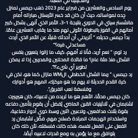
والتحليلية في اللعبة.
يوم السادس والعشرين من فبراير عام 2023 ذهب جيمس لمنزل
جِده لمواساته، حيث أن كان قد خسر الأرسنال مباراته أمام
مانشستر سيتي في الدوري بنتيجة 1-3، الأمر الذي أنهى بشكل كبير
آمالهم في الفوز بالبطولة الأولى لهم منذ ما يقارب العشرين عامًا.
بدأ جيمس حديثه: ” أتريدني أن أحدثك قليلًا عن الأمر الذي أردت
مساعدتي فيه؟“
رد توم: ” نعم أريد، فأنا لا أفهم، كيف ما زالوا يلعبون بنفس
الشكل منذ مئة عام؟ ما فائدة المحللين والمدربين إذا لا يمكن
تطوير أي شيء؟!“.
رد جيمس: ” ربما الشكل الخططي الWM مازال كما هو، لكن في
كرة القدم الحديثة لا يهم ما هو مركزك، المهم هو أدوارك
وفلسفة لعب الفريق“.
كان جيمس محقًا، الأهم هو ما تريده من لاعبيك، كان هيربيرت
تشابمان في ثلاثينيات القرن الماضي يُفضل أن يقوم بتأمين دفاعه
بقوة بثلاث مدافعين، ولاعبين اثنين وسط ذوي أدوار دفاعية،
واستخدام الهجمات المرتدة كسلاح مهم، فضّل تشابمان رد
الفعل على الفعل نفسه، هذه كانت فلسفته، لأن ذلك كان
يتوافق مع ما يؤمن به ومع قدرات لاعبيه أيضًا.