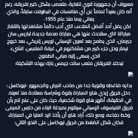
معروف أن جمهوره قوي للغاية، متعصب بشكل كبير لفريقه، رغم
أنه كان بعيداً تماماً عن أي منافسات في البطولات سابقاً، والذي
يعاني ربما منذ عام 1955.
لكن يضل أحد أفضل الملاعب التي أحب دائماً مشاهدتها بالتلفاز
مباراتنا التي سنتحدث عنها هي مباراة صدمة جديدة لباريس سان
جيرمان، الذي يطمح بعد تعيين الإسباني لويس إنريكي، بعد خروج
نيمار وحل جزء كبير من مشاكلهم في غرفة الملابس، الشيء
الذي يسعى إليه مبابي الطموح.
ليدخلا الفريقان ملعب سانت جيمس بارك بهذه التشكيلة:
بدايه ضاغطه وقوية جدا من صاحب الارض والجمهور -نيوكاسل :
دخل فريق إيدي هاو المباراة بقوة وشراسة معتادة منذ تعينه.
في الحقيقة، أظهر هاو قوة شخصية، حيث كان على علم تام بأن
فريق الفيلسوف الإسباني سيقوم بمرحلة البناء من حارس المرمى
وخط دفاعه. ومع ذلك، أراد هاو أن يأخذ اليد العليا في المباراة،
فكان شكل الضغط من فريق نيوكاسل على النحو التالي: