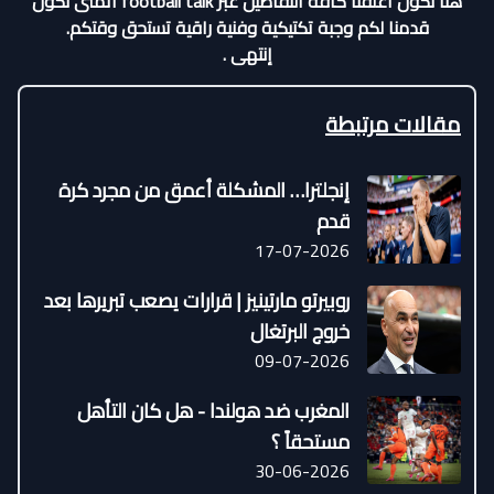
هنا نكون اغلقنا كافة التفاصيل عبر football talk اتمنى نكون
قدمنا لكم وجبة تكتيكية وفنية راقية تستحق وقتكم.
إنتهى .
مقالات مرتبطة
إنجلترا… المشكلة أعمق من مجرد كرة
قدم
17-07-2026
روبيرتو مارتينيز | قرارات يصعب تبريرها بعد
خروج البرتغال
09-07-2026
المغرب ضد هولندا - هل كان التأهل
مستحقاً ؟
30-06-2026