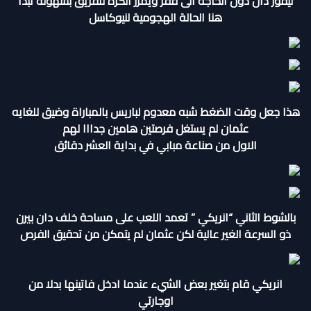
ليفوز دان دون الحاجة الى قفز ويمرر الكرة للفريق بسهولة تبدأ
هنا الحالة الهجومية لنيوكاسل
هذا جعل وقت الضغط شبه معدوم لباريس بالمباراة وضيق للغايه
عثمان لم يستغل فرصتين هامين جدااا لهم
الاول من صناعة مبابي في بداية العشر دقائق
بالشوط الثاني “انريكي ” تعمد اللعب على مساحة خلف دان بيرن
ذو السرعة الغير عالية لكن عثمان لم يتمكن من تحقيق الفرص
انريكي قام بتغير بعض الشيء عندما ادخل فاتينها بدلا من
اوجارتي