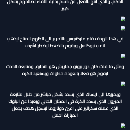
الحكم، والذي أنتج بالفعل عن حسم بداية اللقاء لصالحهم بشكل
كبير
في هذا الهدف قام ماركنيوس بالتمرير الى الظهير المتاح ليذهب
لاعب نيوكاسل ويقوم بالضغط ليضطر اشرف
ومثل ما قلت كان دور برونو جماريش هو التحليق ومتابعة الحدث
ليقوم هو فعلا بالعودة خطوات ويستعيد الكرة
ويمررها الى ايساك الذي يسدد بشكل مباشر من خلال متابعة
الميرون الذي يسدد الكرة في المكان الخالي وبعيدا عن البلوك
الذي عمله سكرانير على اعين دوناروما ليسجل هدف يجعل
المباراة اجمل