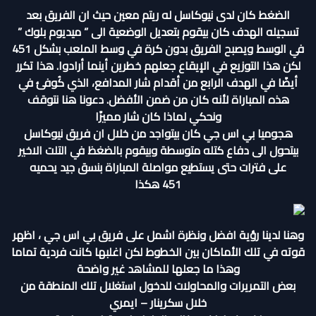
الضغط كان لدى نيوكاسل له ريتم معين حيث ان الفريق بعد
تسجيله الهدف كان بيقوم بتعديل الوضعية الى ” ميديوم بلوك ”
في الوسط ويصبح الفريق بدون كرة في وسط الملعب بشكل 451
لكن هذا التوزيع في الإيقاع جعلهم خطرين أينما أرادوا. هذا تكرر
أيضًا في الهدف الرابع من أقدام شار المدافع، الذي كُوفئ في
هذه المباراة لأنه كان من ضمن الأفضل. دعونا هنا نتوقف
ونحكي لماذا كان شار مميزًا
هجوميا بي اس جي كان بيتواجد من خلال ان فريق نيوكاسل
بيتحول الى دفاع كتله متوسطة وبيقوم بالضغظ في التلت الاخير
على فترات حتى يستطيع مواصلة المباراة بنسق جيد يحميه
451 هكذا
وهنا لدينا رؤية افضل ونظرة اشمل على فريق بي اس جي ، اظهر
قوته في تلك الأماكان بين الخطوط لكن اغلبها كانت فردية تماما
وهذا ما جعلها للمشاهد غير واضحة
بعض التمريرات والمحاولات للدخول استغلال تلك المنطقة من
خلال سكرينار – ايمري