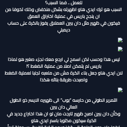
للعمل .. فما السبب؟
السبب هو ترك ايدي هاو اظهرته بشكل منخفض وذلك تخوفا من
ان ينجح باريس في عملية اختراق العمق
فيكون في ظهير مثل دان بيرن العملاق يفوز بالكرة على حساب
ديمبلي
ليس هذا وحسب لكن اسمح لي ارجع معك لجزء صغير هو لماذا
باريس لم يتمكن اصلا من عملية الضغط ؟!
لان ايدي هاو جعل بناء الكرة مش من ملعبه تجنبا لعملية الضغط
واصبحت طريقة بنائه هكذا
التمرير الطولي من حارسه “بوب” الى ظهيره الايسر ذو الطول
العالي دان بيرن
وكأن دان بيرن اصبح ظهير تارجت مان لو ان هذا اختراع جديد في
الكرة سيكون مكتوبا باسم ايدي هاو