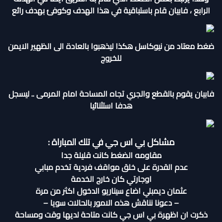
الرابع ،
فابيان قام باستباقية في هذا الهدف وكوفئ بهدف رائع
ضغط معتاد من نيوكاسل هكذا ليذهبوا بالعادة الى الظهير الايمن
للخروج
فابيان يقوم بالقطع والجري تجاه المساحة امام المرمى ..
ليسجل
هدفا استثنائيا
مشاكل بي اس جي في تلك المباراة :
مقاومه الضغط كانت قليلة جدا
عدم القدرة على خلق مواقف فردية تخدم مبابي
اوجارتي كان خارج الخدمة
عثمان ديمبلي اضاع سيناريو الدخول اكثر من مرة
– دعونا نناقش هذه الامور بالحالات سويا –
ذكرت ان اظهرة بي اس جي كانت متاحة لديها وقت ومساحة