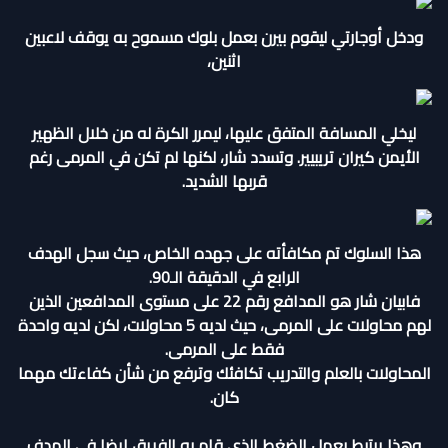
ودخل أوجارتي ليقوم بيرن بعمل بلوك مسموح به يوقف لاعبين
اثنين،
ليخلي المسافة المتفق عليها، ليمرر الكرة له من خلال الظهير
الأيمن كيران تريبيير. وتسدد شار، لكنها لم تكن في المرمى رغم
قربها الشديد.
هذا السلوك تم مكافأته على جهده الخاص، حيث سجل الهدف
الرابع في الدقيقة الـ90.
فابيان شار هو المدافع رقم 22 على مستوى المدافعين الذين
لهم محاولات على المرمى، حيث لديه 5 محاولات، لكن لديه واحدة
فقط على المرمى.
المحاولات بالعلم والتدريب تكافئك وترفع من شأن كفاءتك مهما
كان.
وهذا يرتبط بعمل الضغط الذي قام به الفريق ايضا في الهدف