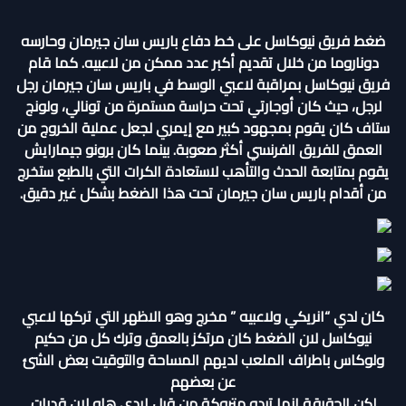
ضغط فريق نيوكاسل على خط دفاع باريس سان جيرمان وحارسه
دوناروما من خلال تقديم أكبر عدد ممكن من لاعبيه. كما قام
فريق نيوكاسل بمراقبة لاعبي الوسط في باريس سان جيرمان رجل
لرجل، حيث كان أوجارتي تحت حراسة مستمرة من تونالي، ولونج
ستاف كان يقوم بمجهود كبير مع إيمري لجعل عملية الخروج من
العمق للفريق الفرنسي أكثر صعوبة. بينما كان برونو جيمارايش
يقوم بمتابعة الحدث والتأهب لاستعادة الكرات التي بالطبع ستخرج
من أقدام باريس سان جيرمان تحت هذا الضغط بشكل غير دقيق.
كان لدي “انريكي ولاعبيه ” مخرج وهو الاظهر التي تركها لاعبي
نيوكاسل لان الضغط كان مرتكز بالعمق وترك كل من حكيم
ولوكاس باطراف الملعب لديهم المساحة والتوقيت بعض الشئ
عن بعضهم
لكن الحقيقة انها تبدو متروكة من قبل ايدي هاو لان قدرات