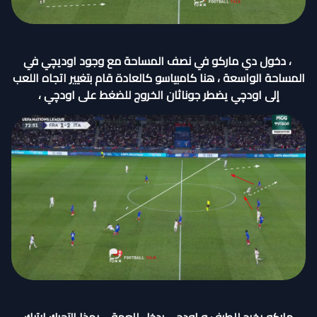
، دخول دي ماركو في نصف المساحة مع وجود اوديچي في
المساحة الواسعة ، هنا كامبياسو كالعادة قام بتغيير اتجاه اللعب
إلى اودچي يضطر جوناثان الخروج للضغط على اودچي ،