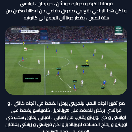
فوفانا الكرة و بجواره جوناثان ، جريزمان ، اوليسى
و لكن هذا الرباعي يقع في صندوق دفاعي من ايطاليا مكون من
ستة لاعبين ، يضطر جوناثان الرجوع الى كانوتيه
مع تغيير اتجاه اللعب بيلجريني يرحل الضغط في اتجاه كانتي ، و
فراتسي يركض للضغط على هيرنانديز ، كامبياسو يضغط على
اوليسى و دي لورينزو يقترب من امبابي ، امبابي يحاول سحب دي
لورينزو و يفتح المساحه لهيرنانديز و لكن فيرتسي و ريتشي يغلقان
العمق في وجه هيرنانديز