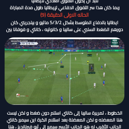
لابد أن يكون التفوق العددي لايطاليا
ربما كان هذا سر التفوق الدفاعي لإيطاليا طول مدة المباراة
الحاله الاولى الدقيقة (9)
ايطاليا بالدفاع المتوسط بشكل 5/3/2 ماتيو و بيلجريني كان
دورهم الضغط السلبي على ساليبا و كانوتيه ، كانتي و فوفانا بين
الخطوط ، تمريرة ساليبا إلى كانتي استلم دون ضغط و لكن ليست
هنا المعضله و لكن المعضلة بعد استلام الكرة اين سيمرر كانتي
الجانب الأقرب له هو الجانب الأيسر سيمرر إلى ثيو فيرنانديز ، هنا