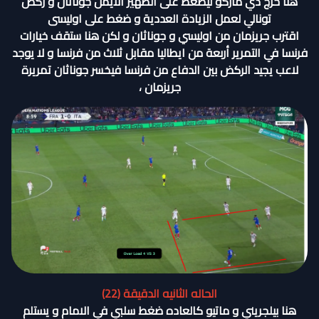
هنا خرج دي ماركو ليضغط على الظهير الأيمن جوناثان و ركض
تونالي لعمل الزيادة العددية و ضغط على اوليسى
اقترب جريزمان من اوليسي و جوناثان و لكن هنا ستقف خيارات
فرنسا في التمرير أربعة من ايطاليا مقابل ثلاث من فرنسا و لا يوجد
لاعب يجيد الركض بين الدفاع من فرنسا فيخسر جوناثان تمريرة
جريزمان ،
الحاله الثانيه الدقيقة (22)
هنا بيلجريني و ماتيو كالعاده ضغط سلبي في الامام و يستلم