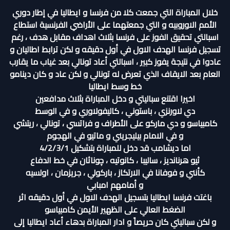
خلال المباراة التي جمعت كلا من فرنسا و ايطاليا في إطار دوري
الأمم الاوروبيه و التي جمعتهما على الأراضي الفرنسية استطاع
اسبالتي تحقيق الفوز على فرنسا بثلاث اهداف مقابل هدف ، رغم
تسجيل فرنسا الهدف الاول في أول دقيقه و لكن ترابط اطاليان و
عادوا في نتيجة يفوز كبير ، اسبالتي أعاد تونالي بعد غياب ما يقارب
العام بعد الايقاف الذي تعرض له تونالي و لكن عاد و كان دينامو
خط وسط ايطاليا
اخيرا اقتنع سباليتي و دخل المباراة بثلاث مدافعين
دي لاورنزي ، باستوني ، كاليفولاوري و في الوسط
كامبياسو و دي ماركو على الأطراف و فراتسي ، تونالي ، ريتشي
و في الامام بيليجريني و ماتيو في الهجوم
اما ديشامب قد دخل للمباراة بتشكيل 4/2/3/1
ثيو هرنانديز ، ساليبا ، كانوتيه ، چوناثان في خط الدفاع
كأنني و فوفانا في الارتكاز ، باركولي ، جريزمان ، اولسيه
و أمامهم امبابي
باغتت فرنسا ايطاليا بتسجيل الهدف الاول في أول دقيقه اثر
الضغط العالي على الظهير الأيمن كامبياسو
و لكن سباليتي كان حريصاً و ادار المباراة بدهاء أعاد ايطاليا إلى