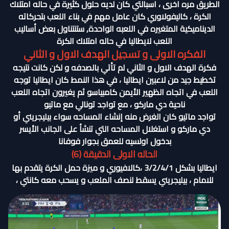
الطريق مره اخرى ، اسبالتي كان لديه حلول كثيرة في حاله امتلاك
الكرة ، كاليفولاوري كان عامل مهم في بناء اللعب بتحركاته
الديناميكية المتغيره في اللعبه الواحدة, ستنتناول بعض أساليب
اللعب لايطاليا في حاله امتلاك الكرة
الفكره الاولى و تسجيل الهدف الاول و الثاني
فكرة الهدف الاول و الثاني لم تأتي بالصدفه و لكن كانت نتيجه
تخطيط جيد من لاعبين ايطاليا ، في هذا النمط كان ايطاليا توجه
اللعب في اتجاه الظهير الأيمن كامبياسو ثم يغيرون اتجاه اللعب
ناحية دي ماركو ، مع تواجد تونالي مع ماتيو
تواجد ماتيو كان الغرض منه إنشاء المساحه سواء بيليجريني أو
دي ماركو و استغلال المساحه التي تنشأ على الجانب الأيسر
بدخول اولسيه للعمق بجوار فوفانا
الحاله الاولى الدقيقة (6)
ايطاليا بشكل 3/2/4/1 ،كالافيوري و ميزة حمل الكرة يتقدم بها
للامام ، بيليجريني يسقط لنصف الملعب و يسحب معه كانتي ،