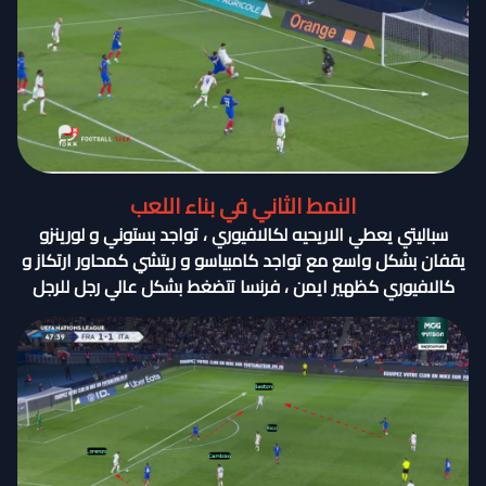
النمط الثاني في بناء اللعب
سباليتي يعطي الاريحيه لكالافيوري ، تواجد بستوني و لورينزو
يقفان بشكل واسع مع تواجد كامبياسو و ريتشي كمحاور ارتكاز و
كالافيوري كظهير ايمن ، فرنسا تتضغط بشكل عالي رجل للرجل