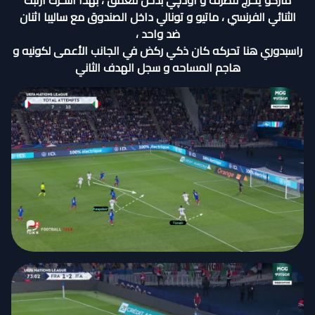
ماركو يخرج للطرف و اودچي بدخل للعمق ، بهذا التحرك ارتبك
الثنائي الفرنسي ، ماتيو و تونالي داخل الصندوق مع ساليبا اثنان
ضد واحد ،
راسبدوري هنا تحركه كان ذكي ركض في الجانب الأعمى لكونيه و
هاجم المساحه و سجل الهدف الثاني