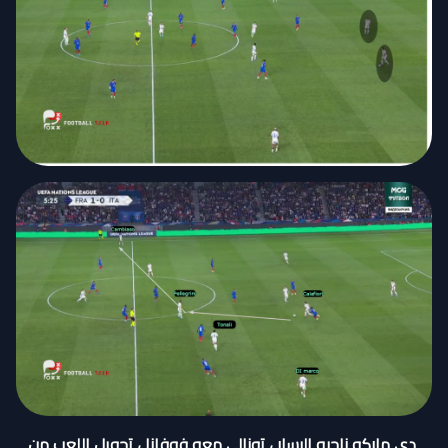
دي ماركو ناحيه اليسار ، تونالي معه فوفانا ، تحويل اللعب من