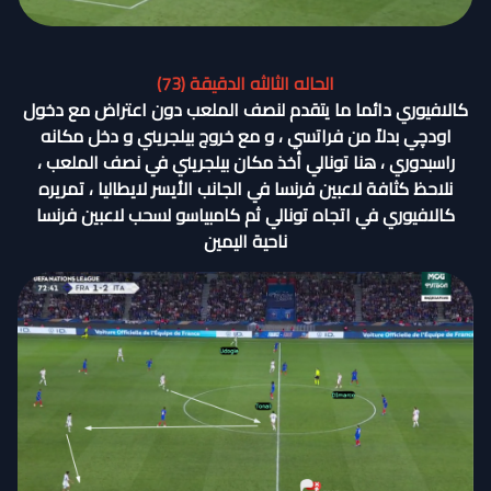
الحاله الثالثه الدقيقة (73)
كالافيوري دائما ما يتقدم لنصف الملعب دون اعتراض مع دخول
اودچي بدلاً من فراتسي ، و مع خروج بيلجريني و دخل مكانه
راسبدوري ، هنا تونالي أخذ مكان بيلجريني في نصف الملعب ،
نلاحظ كثافة لاعبين فرنسا في الجانب الأيسر لايطاليا ، تمريره
كالافيوري في اتجاه تونالي ثم كامبياسو لسحب لاعبين فرنسا
ناحية اليمين