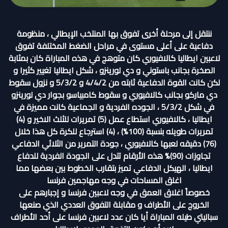
ننتقل إلى مرحلة أخرى تفوق بها المنتخب الإيطالي ، منظومة
دفاعية على أعلى مستوى في مراحل الضغط المختلفة تفوق
لاعبين ايطاليا كالافيوري كان متوهج في هذه المباراة كان بمثابة
الصخرة بجانب باستوني و دي لورينزو ، شكل ايطاليا تغيير كثيرا و
لكن كانت القوة الدفاعية ثابته من 4/4/2 و 5/3/2 و نزول سقوط
دي ماركو بجانب كالافيوري و سقوط كامبياسو بجوار دي لورينزو
في شكل 5/3/2 ، الجوده الفردية و الجماعية كانت مميزة في
ايطاليا ، كالافيوري استطاع عمل (5) تمريرات للثلث الاخير و (4)
تمريرات طويله بنسبة (100%) ، (4) استرجاع للكرة كل هذا خلال
(76) دقيقه لعبها كالافيوري ، جودة التمرير من الثلاثي الدفاعي
تجاوزات (90)% هذه الأرقام تتدل على الجودة الفردية للدفاع
ايطاليا ، الهيكل الدفاعي تميز بتقارب الخطوط بين بعضها مما
اغلق المساحات في وجه مهاجمين فرنسا
خصوصاً اغلاق العمق في وجه لاعبين فرنسا و إجبارهم على
الخروج على الأطراف و مقابلة التفوق العددي الذي صنعها
سباليتي طيله المباراة أيا كان عدد لاعبين فرنسا على أحد الأطراف