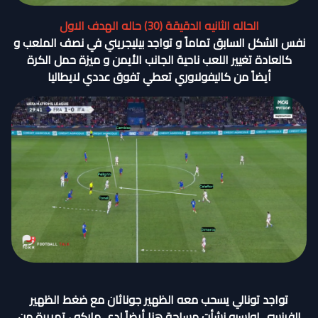
الحاله الثانيه الدقيقة (30) حاله الهدف الاول
نفس الشكل السابق تماماً و تواجد بيليجريني في نصف الملعب و
كالعادة تغيير اللعب ناحية الجانب الأيمن و ميزة حمل الكرة
أيضاً من كاليفولاوري تعطي تفوق عددي لايطاليا
تواجد تونالي يسحب معه الظهير جوناثان مع ضغط الظهير
الفرنسي اولسيو نشأت مساحة هنا أيضاً لدي ماركو ، تمريرة من