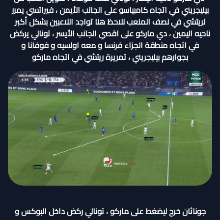
بيليجريني في اتجاه كامبياسو على الجانب الأيمن ، فيراتسي يمرر
لريتشي في نصف الملعب نلاحظ هنا تواجد اللاعبين بشكل أكبر
ناحيه اليمين ، دي ماركو على اقصي الجانب الأيسر ، تونالي يركض
في اتجاه منطقة الجزاء فرنسا و معه اولسيه و فوفانا و
بجوارهم بيليجريني ، تمريرة ريتشي في اتجاه ماركو
جوناثان خرج ليضغط على ماركو ، تونالي ركض داخل البوكس و