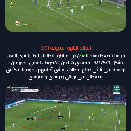
الحاله الثانيه الدقيقة (50)
فرنسا تتضغط بسته لاعبين في مناطق ايطاليا ، ايطاليا تبني اللعب
بشكل 3/1/5/1 ، فيرتسي هنا بين الخطوط ، امبابي ، جيرزمان ،
اولسيه على ثلاثي دفاع ايطاليا ، ريتشي أمامهم , فوفانا و كأنتي
يضغطان على تونالي و ريتشي و فيرتسي