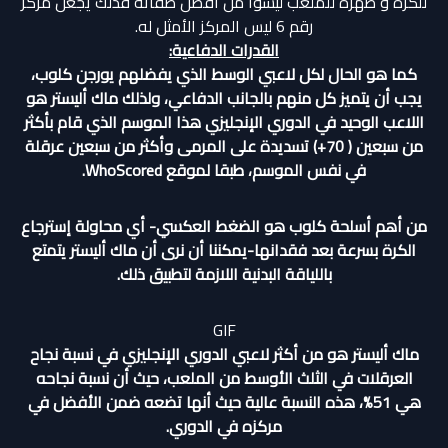
للكرة و ظهره للملعب ليسوا من أفضل صفاته فذلك يجعل مركز
رقم 6 ليس المركز الأمثل له.
القدرات الدفاعية:
كما هو الحال لكل لاعبي الوسط الذي يفضلهم يورجن كلوب،
يجب أن يتميز كل منهم بالجانب الدفاعي، ولذلك ماك أليستر هو
اللاعب الوحيد في الدوري الإنجليزي هذا الموسم الذي قام بأكثر
من سبعين ( 70+) تسديدة على المرمى وأكثر من سبعين عرقلة
في نفس الموسم، طبقا لموقع WhoScored.
من أهم أسلحة كلوب هو الضغط العكسي- أي محاولة إسترجاع
الكرة بسرعة بعد فقدانها-يمكننا أن نرى أن ماك أليستر يتمتع
باللياقة البدنية اللازمة لتطبيق ذلك.
GIF
ماك أليستر هو من أكثر لاعبي الدوري الإنجليزي في نسبة نجاح
العرقلات في الثلث الأوسط من الملعب، حيث أن نسبة نجاحه
هي 51%، هذه النسبة عالية حيث أنها تضعه ضمن الأفضل في
مركزه في الدوري.