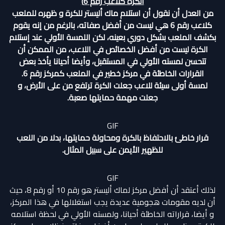
الكرة كلاعب رقم 6)
من العدل أن نقول أن استلام ماك أليستر للكرة و ظهره للملعب
كلاعب رقم 6 هي ليست من أفضل صفاته، بالرغم من إنه يقوم
بكشف الملعب بشكل دوري بعينه، لكن اللمسة الأولي عند إستلام
الكرة ليست من أفضل الخصائص في اللاعب، من الممكن أن
تتحسن لمسته الأولي في المستقبل، وأيضا أحيانا يأخذ بعض
القرارات الخاطئة في مركز خطير في الملعب كمركز رقم 6.
لمسة أولى سيئة للاعب جعلت الكرة ترتفع من على الأرض، و
جعلت مهمة حمايتها صعبة.
GIF
قرار خاطئ بالاحتفاظ بالكرة ومحاولة حمايتها، بدلا من اللعب
للظهير الأيمن على سبيل المثال.
GIF
لذلك أعتقد أن أفضل مركز لماك أليستر هو رقم 10 أو رقم 8، حيث
أن لديه مقومات هجومية عديدة يجب استغلالها في هذا المركز،
و أيضا، قراراته الخاطئة أحيانا، ولمسته الأولي في لحظة استلامه