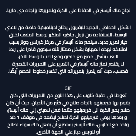
نجاح ماك أليستر في الحفاظ على الكرة وتمريرها بإتجاه دي ماريا.
الشكل الخططي الجديد لليفربول يحتاج لديناميكية خاصة من لاعبي
الوسط، للاستفادة من نزول جاكبو المتكرر لوسط الملعب لخلق
خيار تمرير جديد، سيلمع ماك أليستر في مركز كيرتس جونز بسبب
امتلاكه لهذه المهارة بشكل ممتاز لأنه سيكون قادرا على ربط
اللعب بشكل مميز مع جاكبو ومع لاعب الوسط الآخر.
لا يقتصر تميّز ماك أليستر في التمرير على التمريرات القصيرة
فحسب، حيث أنه يتميز بتمريراته التي تكسر خطوط الخصم أيضّا.
GIF
تعودنا في حقبة كلوب على هذا النوع من التمريرات التي كان
يقوم بها فيرمينهو باتجاه صلاح في كثير من الأحيان، حيث أن كان
صلاح يمرر الكرة الى فيرمينهو مثلما فعل لامبتي إلي ماك أليستر،
و بعدها يرمي فيرمينهو الكرة لصلاح ليضعه في موقف 1 ضد
واحد مع الحارس، ماك أليستر يستطيع أن يفعل ذلك سواء لصلاح
أو للويس دياز علي الجهة الأخرى.