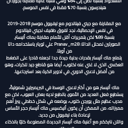
الاستحواذ بنسبة تصل إلى 84% وهي نسبة عالية مقارنةً بجوردان
هيندرسون بنسبة 70% فقط في نفس الموسم.
مع المقارنة مع جيني فينالدوم مع ليفربول موسم 2018-2019
في نفس الإحصائية، نجد تفوق طفيف لجيني فينالدوم
بنسبة 89% لكن بتمريرات أقل للأمام مقارنة بماك أليستر.
الصورتين لمحلل الداتا: Pranav_m28 علي تويتر باستخدامه داتا
من أوبتا.
يتمتع ماك أليستر بقدرات بدنية جيدة جدا تجعله قادرا على الضغط
العكسي الذي لا غني عنه لكلوب، أيضا هو قاطع جيد للكرات، وهو
من أفضل لاعبي الدوري في تدوير الكرة بعد استرجاعها.
ماك أليستر هو من أكثر لاعبي الوسط في البريميرليج شموليةً،
يستطيع فعل العديد من الأمور، بالطبع لديه بعض العيوب، لكن مع
مدرب عظيم مثل يورجن كلوب، بوضعه في شكل خططي يبرز أهم
مميزاته، من الممكن أن يكون أليكسيس ماك أليستر حجر الأساس
لإعادة بناء ليفربول من جديد.
والآن نترككم مع أغنية ماك أليستر الجديدة المصنوعة كليًا بالذكاء