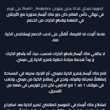
الصورة لمحلل الداتا يحيي رشوان: Rush1_Analytics على تويتر
في نهائي كأس العالم كان دور ماك أليستر محوريا مع الأرجنتين
في الضغط وقطع الكرات من الخصم.
عندما أتيحت له الفرصة، أنقضّ على لاعب الخصم لإستخلاص الكرة
منه.
لا يكتفي ماك أليستر بقطع الكرات فحسب، حيث أنه يقطع الكرات
و يبدأ هجمة مرتدة خطيرة بتمرير الكرة إلى ميسي.
قام ماك أليستر بتمرير الكرة لميسي، ثم التحرك سريعا في المساحة
إستغلالًا لسرعته وقوته، ونجح في إستلام الكرة من ميسي، وذهب
في موقف 1 ضد 1 مع الحارس، لكن نجح للوريس في منعه من
التسجيل.
استطاع ماك أليستر في الموسم المنقضي تمرير الكرة بعد استرجاع