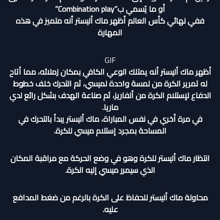
أو ما يُسمي ب”Combination play”
ففي نهائي كأس العالم أظهر ماك أليستر أنه متميز في هذه
المهارة
GIF
أظهر ماك أليستر أنه يمتلك الوعي الكافي بمكان زملائه، مما أتاح
له تمرير الكرة من لمسة واحدة لميسي، ثم التحرك خلف خطوط
الدفاع لإستلام الكرة من ألفاريز، ثم صناعة الهدف بشكل رائع لدي
ماريا.
في مرة أخري في نفس المباراة، ماك أليستر يبدأ بالتحرك في
المساحة بمجرد إستلام ميسي للكرة.
انتظار ماك أليستر للكرة وهو في وضع الحركة مع مراقبة المكان
الذي سيمرر ميسي إليه الكرة.
محاولة ماك أليستر للحفاظ على الكرة بالرغم من ضغط المدافع
عليه.