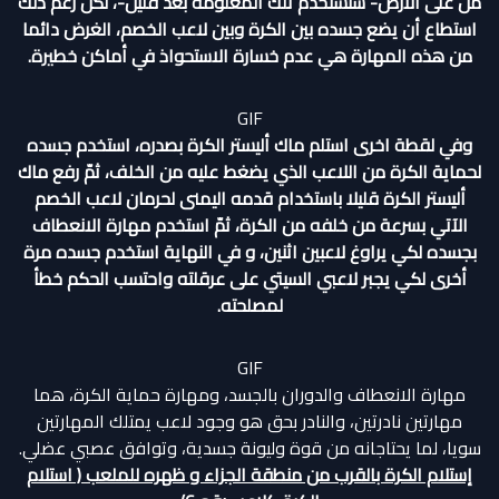
من على الأرض- سنستخدم تلك المعلومة بعد قليل-، لكن رغم ذلك
استطاع أن يضع جسده بين الكرة وبين لاعب الخصم، الغرض دائما
من هذه المهارة هي عدم خسارة الاستحواذ في أماكن خطيرة.
GIF
وفي لقطة اخرى استلم ماك أليستر الكرة بصدره، استخدم جسده
لحماية الكرة من اللاعب الذي يضغط عليه من الخلف، ثمّ رفع ماك
أليستر الكرة قليلا باستخدام قدمه اليمنى لحرمان لاعب الخصم
الآتي بسرعة من خلفه من الكرة، ثمّ استخدم مهارة الانعطاف
بجسده لكي يراوغ لاعبين اثنين، و في النهاية استخدم جسده مرة
أخرى لكي يجبر لاعبي السيتي على عرقلته واحتسب الحكم خطأ
لمصلحته.
GIF
مهارة الانعطاف والدوران بالجسد، ومهارة حماية الكرة، هما
مهارتين نادرتين، والنادر بحق هو وجود لاعب يمتلك المهارتين
سويا، لما يحتاجانه من قوة وليونة جسدية، وتوافق عصبي عضلي.
إستلام الكرة بالقرب من منطقة الجزاء و ظهره للملعب ( استلام