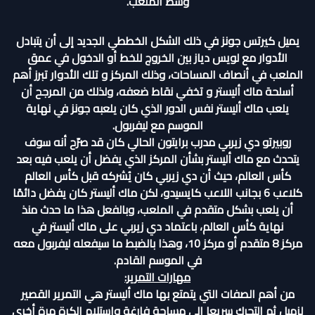
وسط الملعب.
يميل كيرتس جونز في ذلك الشكل الخططي الجديد إلى أن يتبادل
الأدوار مع لويس دياز بين الخروج للخط أو الدخول في عمق
الملعب في أنصاف المساحات، وذلك المركز و تلك الأدوار تبرز أهم
أسلحة ماك أليستر و تخفي نقاط ضعفه، ولذلك من المرجح أن
يلعب ماك أليستر نفس الدور الذي كان يلعبه جونز في نهاية
الموسم مع ليفربول.
روبيرتو دي زيربي مدرب برايتون الحالي كان قد صرّح أنه سوف
يتحدث مع ماك أليستر بشأن المركز الذي يفضل أن يلعب فيه بعد
كأس العالم، حيث أن دي زيربي كان يُشركه قبل كأس العالم
كلاعب 6 بجانب اللاعب كايسيدو، لكن ماك أليستر كان يفضل دائمًا
أن يلعب بشكل متقدم في الملعب، وبالفعل هذا ما حدث منذ
نهاية كأس العالم، باعتماد دي زيربي على ماك أليستر في
مركز 8 متقدم أو مركز 10، وهذا بالضبط ما سيفعله ليفربول معه
في الموسم القادم.
مهارات التمرير:
من أهم الصفات التي يتمتع بها ماك أليستر هي التمرير القصير
لزميل ثم التحرك سريعا إلى مساحة فارغة واستلام الكرة مرة أخرى