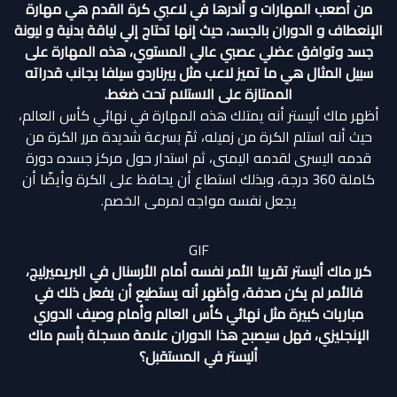
من أصعب المهارات و أندرها في لاعبي كرة القدم هي مهارة
الإنعطاف و الدوران بالجسد، حيث إنها تحتاج إلي لياقة بدنية و ليونة
جسد وتوافق عضلي عصبي عالي المستوي، هذه المهارة على
سبيل المثال هي ما تميز لاعب مثل بيرناردو سيلفا بجانب قدراته
الممتازة على الاستلام تحت ضغط.
أظهر ماك أليستر أنه يمتلك هذه المهارة في نهائي كأس العالم،
حيث أنه استلم الكرة من زميله، ثمّ بسرعة شديدة مرر الكرة من
قدمه اليسرى لقدمه اليمنى، ثم استدار حول مركز جسده دورة
كاملة 360 درجة، وبذلك استطاع أن يحافظ على الكرة وأيضّا أن
يجعل نفسه مواجه لمرمى الخصم.
GIF
كرر ماك أليستر تقريبا الأمر نفسه أمام الأرسنال في البريميرليج،
فالأمر لم يكن صدفة، وأظهر أنه يستطيع أن يفعل ذلك في
مباريات كبيرة مثل نهائي كأس العالم وأمام وصيف الدوري
الإنجليزي، فهل سيصبح هذا الدوران علامة مسجلة بأسم ماك
أليستر في المستقبل؟