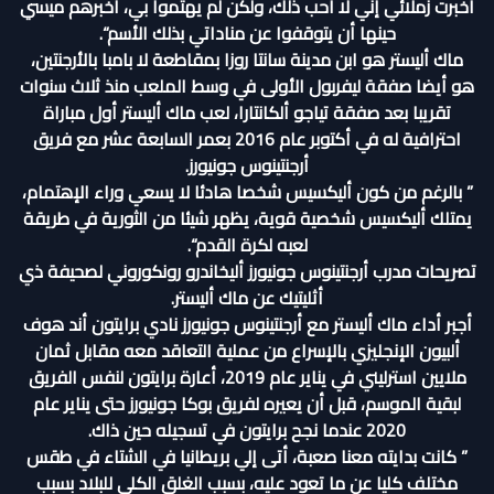
أخبرت زملائي إني لا أحب ذلك، ولكن لم يهتموا بي، أخبرهم ميسي
حينها أن يتوقفوا عن مناداتي بذلك الأسم“.
ماك أليستر هو ابن مدينة سانتا روزا بمقاطعة لا بامبا بالأرجنتين،
هو أيضا صفقة ليفربول الأولى في وسط الملعب منذ ثلاث سنوات
تقريبا بعد صفقة تياجو ألكانتارا، لعب ماك أليستر أول مباراة
احترافية له في أكتوبر عام 2016 بعمر السابعة عشر مع فريق
أرجنتينوس جونيورز.
” بالرغم من كون أليكسيس شخصا هادئا لا يسعي وراء الإهتمام،
يمتلك أليكسيس شخصية قوية، يظهر شيئا من الثورية في طريقة
لعبه لكرة القدم“.
تصريحات مدرب أرجنتينوس جونيورز أليخاندرو رونكوروني لصحيفة ذي
أثليتيك عن ماك أليستر.
أجبر أداء ماك أليستر مع أرجنتينوس جونيورز نادي برايتون أند هوف
ألبيون الإنجليزي بالإسراع من عملية التعاقد معه مقابل ثمان
ملايين استرليني في يناير عام 2019، أعارة برايتون لنفس الفريق
لبقية الموسم، قبل أن يعيره لفريق بوكا جونيورز حتى يناير عام
2020 عندما نجح برايتون في تسجيله حين ذاك.
” كانت بدايته معنا صعبة، أتى إلي بريطانيا في الشتاء في طقس
مختلف كليا عن ما تعود عليه، بسبب الغلق الكلي للبلاد بسبب