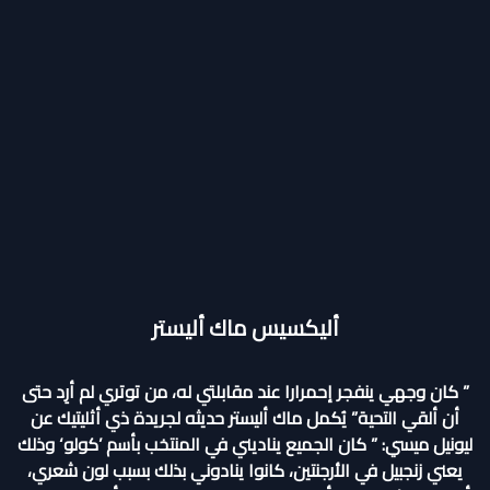
أليكسيس ماك أليستر
” كان وجهي ينفجر إحمرارا عند مقابلتي له، من توتري لم أرِد حتى
أن ألقي التحية” يُكمل ماك أليستر حديثه لجريدة ذي أثليتيك عن
ليونيل ميسي: ” كان الجميع يناديني في المنتخب بأسم ’كولو‘ وذلك
يعني زنجبيل في الأرجنتين، كانوا ينادوني بذلك بسبب لون شعري،