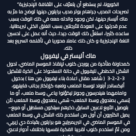
الكورونا، لم يستطع أن يتعرّف على الثقافة الإنجليزية“
تصريحات المدرب جراهام بوتر مدرب برايتون حينها توضح ما مرّ به
ماك أليستر حينها، لكن وجود والدته معه في ذلك الوقت بسبب
عدم قدرتها على العودة للأرجنتين بسبب الغلق الكلي لبريطانيا،
ساعده كثيرا، استغلّ ذلك الوقت جيدا، حيث أنه عمل على تحسين
اللغة الإنجليزية و كان ذلك عاملا محوريا في تأقلمه السريع بعد
ذلك.
ماك أليستر في ليفربول
كمحاولة متأخرة من يورجن كلوب لإنقاذ الموسم الماضي، تحول
الشكل الخططي لليفربول في حالة الاستحواذ على الكرة لتشكيل
3-2-2-3 (
شاهد مقال اعادة بناء ليفربول من هنا
) بدخول
أليكساندر أرنولد لوسط الملعب ولعبه كإرتكاز بجانب فابينهو،
وامامهما هيندرسون وجونز ليكوّنوا رباعي وسط ملعب، أو ما
يُسمي بصندوق وسط الملعب- سُمي بصندوق وسط الملعب لأن
بتوصيل الأربع لاعبين السابق ذكرهم سيتكون مستطيل أو مربع–
يميل الكثيرون أن أول من استخدم ذلك الشكل في وسط الملعب
في الموسم الماضي في البريميرليج هو برايتون بقيادة دي زيربي،
ومن ثمّ استخدم كلوب تقريبا الفكرة نفسها باختلاف أدوار لاعبي