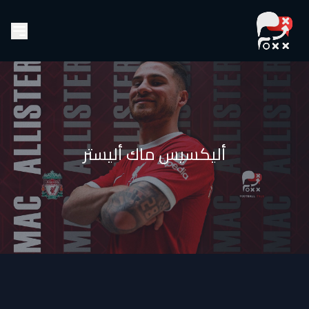
أليكسيس ماك أليستر