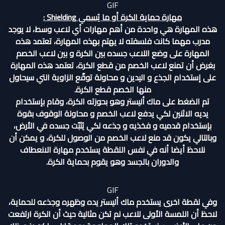
GIF
مهارة حماية الكرة أو ما يُسمي
Shielding
:
هذه المهارة هي واحدة من أهم مهارات أي لاعب وسط، لا يوجد
مدرب مهما كانت فلسفته لا يهتم بهذه المهارة، تعتمد هذه
المهارة على وضع اللاعب جسده بين الكرة و بين لاعب الخصم
بغرض أن تمنع لاعب الخصم من قطع الكرة، تعتمد هذه المهارة
على إستخدام الجذع و اليدين و محاولة توقّع الزاوية التي سيحاول
منها الخصم قطع الكرة.
تم الضغط على ماك أليستر وهو بحوزته الكرة، وقام بإستخدام
يديه الاثنين لكي يدفع لاعب الخصم و محاولة الوقوف بقوة
بإستخدام قدميه و فخذيه و جذعه لكي يُثبّت جسده في الأرض،
وبالتالي يكون قد منع لاعب الخصم من الوصول للكرة، و يمكن أن
نلاحظ أيضا أنه في نفس اللقطة يستخدم مهارة الانعطاف
والدوران بالجسد وهو يقوم بحماية الكرة.
GIF
وفي لقطة اخرى يستخدم ماك أليستر يده وظهره وجذعه للحماية،
لاحظ أن اللمسة الأولى للاعب لم تكن مثالية حيث أن الكرة ارتفعت