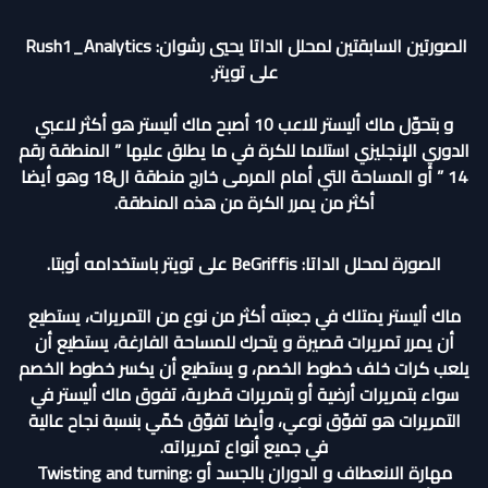
الصورتين السابقتين لمحلل الداتا يحيي رشوان: Rush1_Analytics
على تويتر.
و بتحوّل ماك أليستر للاعب 10 أصبح ماك أليستر هو أكثر لاعبي
الدوري الإنجليزي استلاما للكرة في ما يطلق عليها ” المنطقة رقم
14 ” أو المساحة التي أمام المرمى خارج منطقة ال18 وهو أيضا
أكثر من يمرر الكرة من هذه المنطقة.
الصورة لمحلل الداتا: BeGriffis على تويتر باستخدامه أوبتا.
ماك أليستر يمتلك في جعبته أكثر من نوع من التمريرات، يستطيع
أن يمرر تمريرات قصيرة و يتحرك للمساحة الفارغة، يستطيع أن
يلعب كرات خلف خطوط الخصم، و يستطيع أن يكسر خطوط الخصم
سواء بتمريرات أرضية أو بتمريرات قطرية، تفوق ماك أليستر في
التمريرات هو تفوّق نوعي، وأيضا تفوّق كمّي بنسبة نجاح عالية
في جميع أنواع تمريراته.
مهارة الانعطاف و الدوران بالجسد أو :Twisting and turning